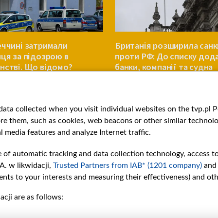
еччині затримали
Британія розширила санк
нця за підозрою в
проти РФ: До списку дод
нстві. Що відомо?
банки, компанії та судна
ЄВРОПА
ata collected when you visit individual websites on the tvp.pl Por
re them, such as cookies, web beacons or other similar technolog
l media features and analyze Internet traffic.
e of automatic tracking and data collection technology, access t
A. w likwidacji,
Trusted Partners from IAB* (1201 company)
and
nts to your interests and measuring their effectiveness) and ot
cji are as follows:
рії
Slawa.tv
и
Про нас