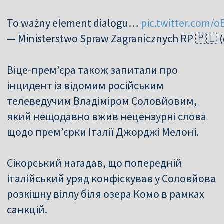
To ważny element dialogu…
pic.twitter.com/
— Ministerstwo Spraw Zagranicznych RP 🇵
Віце-прем’єра також запитали про
інцидент із відомим російським
телеведучим Владіміром Соловйовим,
який нещодавно вжив нецензурні слова
щодо прем’єрки Італії Джорджі Мелоні.
Сікорський нагадав, що попередній
італійський уряд конфіскував у Соловйова
розкішну віллу біля озера Комо в рамках
санкцій.