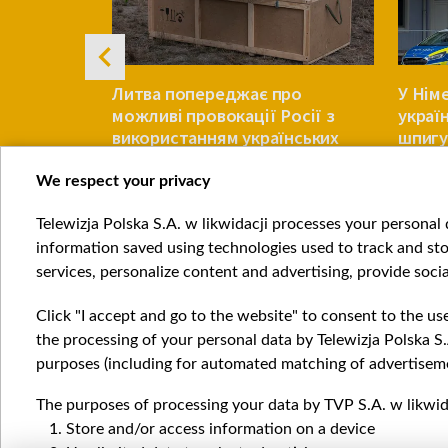
йпцига:
Литва попереджає про
У Нім
ило про
можливі провокації Росії з
украї
використанням українських
шпигу
дронів
We respect your privacy
ЄВРОПА
ЄВРОПА
Telewizja Polska S.A. w likwidacji processes your personal d
Item
information saved using technologies used to track and sto
1
services, personalize content and advertising, provide socia
of
4
Click "I accept and go to the website" to consent to the us
the processing of your personal data by Telewizja Polska S.
purposes (including for automated matching of advertiseme
The purposes of processing your data by TVP S.A. w likwida
Катего
Store and/or access information on a device
Новин