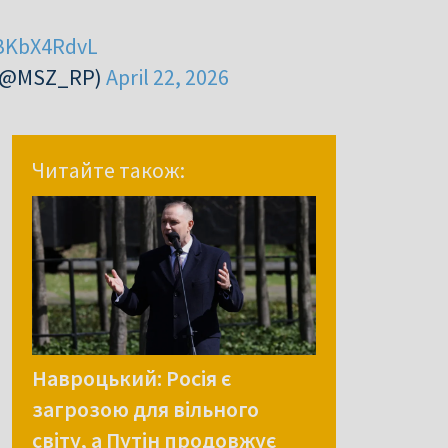
oBKbX4RdvL
 (@MSZ_RP)
April 22, 2026
Читайте також:
Навроцький: Росія є
загрозою для вільного
світу, а Путін продовжує