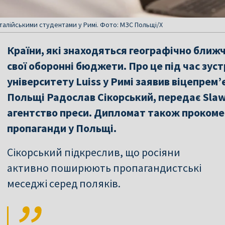
 італійськими студентами у Римі. Фото: МЗС Польщі/Х
Країни, які знаходяться географічно ближч
свої оборонні бюджети. Про це під час зус
університету Luiss у Римі заявив віцепрем’
Польщі Радослав Сікорський, передає Slaw
агентство преси. Дипломат також прокомен
пропаганди у Польщі.
Сікорський підкреслив, що росіяни
активно поширюють пропагандистські
меседжі серед поляків.