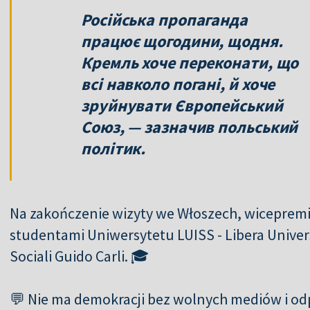
Російська пропаганда
працює щогодини, щодня.
Кремль хоче переконати, що
всі навколо погані, й хоче
зруйнувати Європейський
Союз, — зазначив польський
політик.
Na zakończenie wizyty we Włoszech, wiceprem
studentami Uniwersytetu LUISS - Libera Univers
Sociali Guido Carli. 🎓
💬 Nie ma demokracji bez wolnych mediów i od