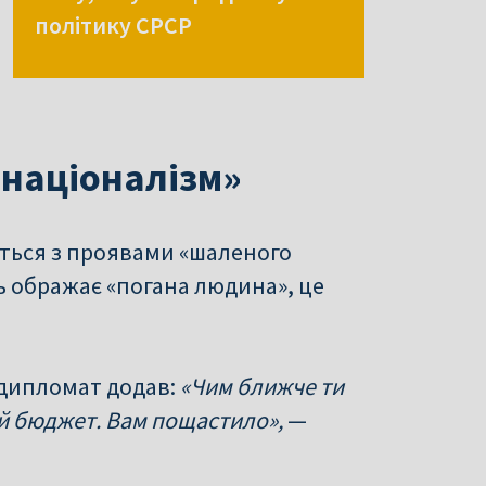
політику СРСР
 націоналізм»
ться з проявами «шаленого
ь ображає «погана людина», це
 дипломат додав:
«Чим ближче ти
ний бюджет. Вам пощастило»,
—