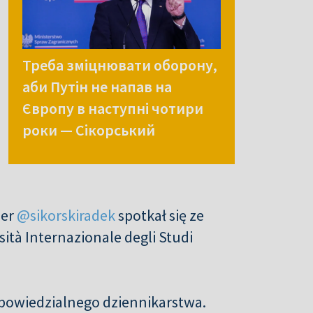
Треба зміцнювати оборону,
аби Путін не напав на
Європу в наступні чотири
роки — Сікорський
ier
@sikorskiradek
spotkał się ze
ità Internazionale degli Studi
powiedzialnego dziennikarstwa.