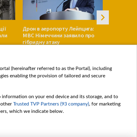
ції
Дрон в аеропорту Лейпцига:
Литва поп
али
МВС Німеччини заявило про
можливі пр
гібридну атаку
використа
дронів
ЄВРОПА
ЄВРОПА
tal (hereinafter referred to as the Portal), including
ies enabling the provision of tailored and secure
o information on your end device and its storage, and to
 other
Trusted TVP Partners (93 company)
, for marketing
hers, which we indicate below.
Обробка даних