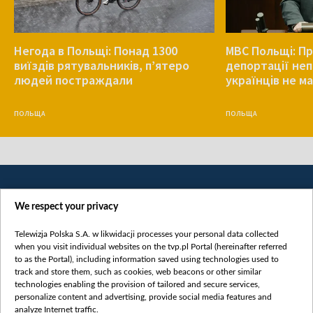
Негода в Польщі: Понад 1300
МВС Польщі: Пр
виїздів рятувальників, п’ятеро
депортації не
людей постраждали
українців не ма
ПОЛЬЩА
ПОЛЬЩА
We respect your privacy
Telewizja Polska S.A. w likwidacji processes your personal data collected
when you visit individual websites on the tvp.pl Portal (hereinafter referred
to as the Portal), including information saved using technologies used to
Категорії
track and store them, such as cookies, web beacons or other similar
technologies enabling the provision of tailored and secure services,
Новини
personalize content and advertising, provide social media features and
analyze Internet traffic.