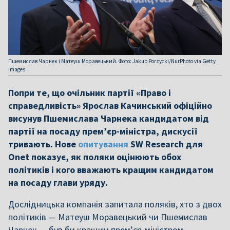
Пшемислав Чарнек і Матеуш Моравецький. Фото: Jakub Porzycki/NurPhoto via Getty
Images
Попри те, що очільник партії «Право і
справедливість» Ярослав Качинський офіційно
висунув Пшемислава Чарнека кандидатом від
партії на посаду прем’єр-міністра, дискусії
тривають. Нове
опитування
SW Research для
Onet показує, як поляки оцінюють обох
політиків і кого вважають кращим кандидатом
на посаду глави уряду.
Дослідницька компанія запитала поляків, хто з двох
політиків — Матеуш Моравецький чи Пшемислав
Чарнек — був би кращим прем’єр-міністром.