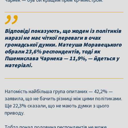
Відповіді показують, що жоден із політиків
наразі не має чіткої переваги в очах
громадської думки. Матеуша Моравецького
обрали 23,6% респондентів, тоді як
Пшемислава Чарнека — 11,9%, — йдеться у
матеріалі.
Натомість найбільша група опитаних — 42,2% —
заявила, що не бачить різниці між цими політиками.
Ще 22,3% сказали, що не мають думки з цього
приводу.
Тобто понад половина респондентів не може