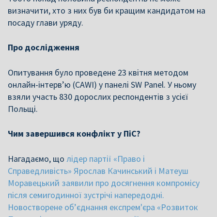
визначити, хто з них був би кращим кандидатом на
посаду глави уряду.
Про дослідження
Опитування було проведене 23 квітня методом
онлайн-інтерв’ю (CAWI) у панелі SW Panel. У ньому
взяли участь 830 дорослих респондентів з усієї
Польщі.
Чим завершився конфлікт у ПіС?
Нагадаємо, що
лідер партії «Право і
Cправедливість» Ярослав Качинський і Матеуш
Моравецький заявили про досягнення компромісу
після семигодинної зустрічі напередодні.
Новостворене об’єднання експрем'єра «Розвиток