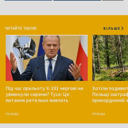
ЧИТАЙТЕ ТАКОЖ
БІЛЬШЕ
Під час прильоту Х-101 чергові не
Хотіли подивит
увімкнули сирени? Туск: Це
Польщі оштрафу
питання ретельно вивчать
прикордонній з
ПОЛЬЩА
ПОЛЬЩА