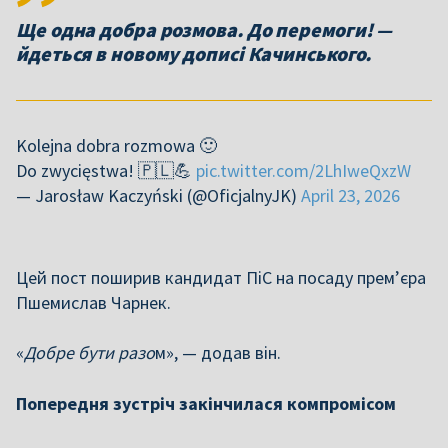
Ще одна добра розмова. До перемоги! —
йдеться в новому дописі Качинського.
Kolejna dobra rozmowa 🙂
Do zwycięstwa! 🇵🇱💪
pic.twitter.com/2LhIweQxzW
— Jarosław Kaczyński (@OficjalnyJK)
April 23, 2026
Цей пост поширив кандидат ПіС на посаду прем’єра
Пшемислав Чарнек.
«
Добре бути разо
м», — додав він.
Попередня зустріч закінчилася компромісом