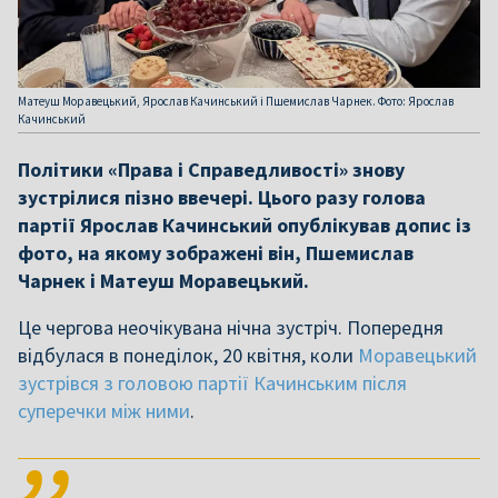
Матеуш Моравецький, Ярослав Качинський і Пшемислав Чарнек. Фото: Ярослав
Качинський
Політики «Права і Справедливості» знову
зустрілися пізно ввечері. Цього разу голова
партії Ярослав Качинський опублікував допис із
фото, на якому зображені він, Пшемислав
Чарнек і Матеуш Моравецький.
Це чергова неочікувана нічна зустріч. Попередня
відбулася в понеділок, 20 квітня, коли
Моравецький
зустрівся з головою партії Качинським після
суперечки між ними
.