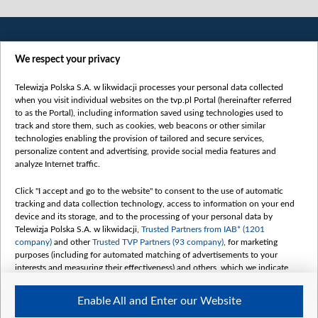
We respect your privacy
Telewizja Polska S.A. w likwidacji processes your personal data collected
when you visit individual websites on the tvp.pl Portal (hereinafter referred
to as the Portal), including information saved using technologies used to
Категорії
track and store them, such as cookies, web beacons or other similar
technologies enabling the provision of tailored and secure services,
Новини
personalize content and advertising, provide social media features and
analyze Internet traffic.
Війна
Докладно
Click "I accept and go to the website" to consent to the use of automatic
tracking and data collection technology, access to information on your end
Погляд
device and its storage, and to the processing of your personal data by
Цікаво
Telewizja Polska S.A. w likwidacji,
Trusted Partners from IAB* (1201
company)
and other
Trusted TVP Partners (93 company)
, for marketing
Slawa.tv
purposes (including for automated matching of advertisements to your
Про нас
interests and measuring their effectiveness) and others, which we indicate
below.
Контакти
Enable All and Enter our Website
Правила використання матеріалів
The purposes of processing your data by TVP S.A. w likwidacji are as
follows: