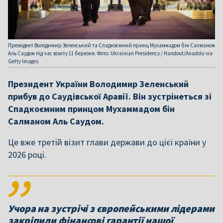
Президент Володимир Зеленський та Спадкоємний принц Мухаммадом бін Салманом
Аль Саудом під час візиту 11 березня. Фото: Ukrainian Presidency / Handout/Anadolu via
Getty Images
Президент України Володимир Зеленський
прибув до Саудівської Аравії. Він зустрінеться зі
Спадкоємним принцом Мухаммадом бін
Салманом Аль Саудом.
Це вже третій візит глави держави до цієї країни у
Учора на зустрічі з європейськими лідерами
закріпили фінансові гарантії нашої