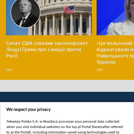
Сенат США схвалив законопроєкт
«Це польський 
Ліндсі Грема про санкції проти
відреагували н
Росії
Навроцького п
України
СВІТ
СВІТ
We respect your privacy
Telewizja Polska S.A. w likwidacji processes your personal data collected
when you visit individual websites on the tvp.pl Portal (hereinafter referred
to as the Portal), including information saved using technologies used to