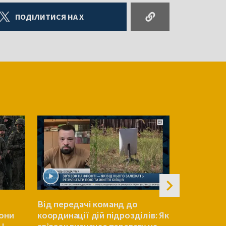
ПОДІЛИТИСЯ НА X
Від передачі команд до
Таран: Укр
рони
координації дій підрозділів: Як
посилити 