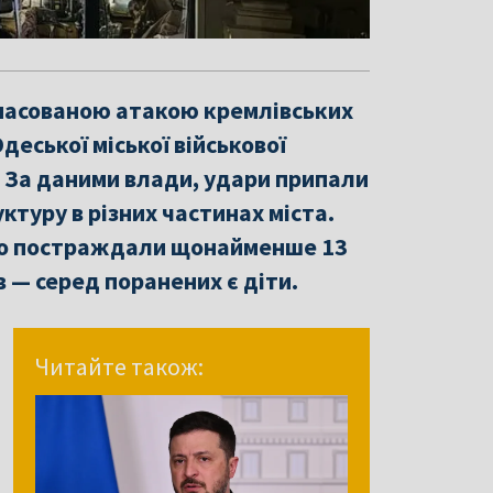
д масованою атакою кремлівських
деської міської військової
. За даними влади, удари припали
ктуру в різних частинах міста.
ньо постраждали щонайменше 13
в — серед поранених є діти.
Читайте також: