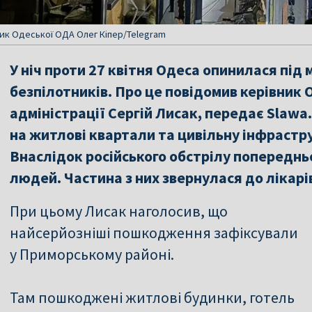
ник Одеської ОДА Олег Кіпер/Telegram
У ніч проти 27 квітня Одеса опинилася пі
безпілотників. Про це повідомив керівник О
адміністрації Сергій Лисак, передає Slawa
на житлові квартали та цивільну інфрастру
Внаслідок російського обстрілу поперед
людей. Частина з них звернулася до лікарі
При цьому Лисак наголосив, що
найсерйозніші пошкодження зафіксували
у Приморському районі.
Там пошкоджені житлові будинки, готель