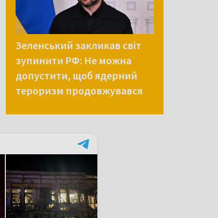
Зеленський закликав світ
зупинити РФ: Не можна
допустити, щоб ядерний
тероризм продовжувався