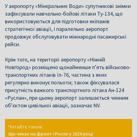
У аеропорту «Мінєральниє Води» супутникові знімки
зафіксували навчально-бойові літаки Ту-134, що
використовуються для підготовки екіпажів
стратегічної авіації, і паралельно аеропорт
продовжує обслуговувати міжнародні пасажирські
рейси.
Крім того, на території аеропорту «Ніжній
Новґород» розміщено щонайменше п’ять військово-
транспортних літаків Іл-76, частина з яких
регулярно виконує польоти; також фіксувалася
присутність важкого транспортного літака Ан-124
«Руслан», при цьому аеропорт залишається чинним
об’єктом цивільної авіації, зазначає NV.
Читайте також:
Що чекає на фронт і Росію у 2026 році