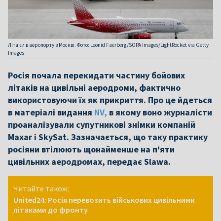
Літаки в аеропорту в Москві. Фото: Leonid Faerberg/SOPA Images/LightRocket via Getty
Images
Росія почала перекидати частину бойових
літаків на цивільні аеродроми, фактично
використовуючи їх як прикриття. Про це йдеться
в матеріалі видання
NV,
в якому воно журналісти
проаналізували супутникові знімки компаній
Maxar і SkySat. Зазначається, що таку практику
росіяни втілюють щонайменше на п'яти
цивільних аеродромах, передає Slawa.
Читайте також:
United24: Росія перевозить військових цивільними
літаками до фронту