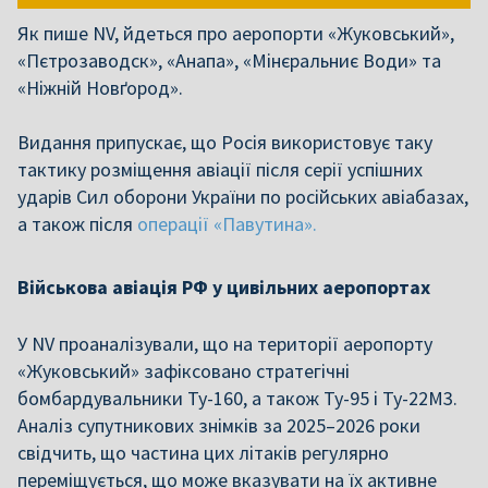
Як пише NV, йдеться про аеропорти «Жуковський»,
«Пєтрозаводск», «Анапа», «Мінєральниє Води» та
«Ніжній Новґород».
Видання припускає, що Росія використовує таку
тактику розміщення авіації після серії успішних
ударів Сил оборони України по російських авіабазах,
а також після
операції «Павутина».
Військова авіація РФ у цивільних аеропортах
У NV проаналізували, що на території аеропорту
«Жуковський» зафіксовано стратегічні
бомбардувальники Ту-160, а також Ту-95 і Ту-22М3.
Аналіз супутникових знімків за 2025–2026 роки
свідчить, що частина цих літаків регулярно
переміщується, що може вказувати на їх активне