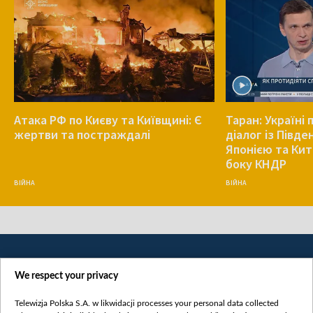
Атака РФ по Києву та Київщині: Є
Таран: Україні
жертви та постраждалі
діалог із Півд
Японією та Кит
боку КНДР
ВІЙНА
ВІЙНА
We respect your privacy
Telewizja Polska S.A. w likwidacji processes your personal data collected