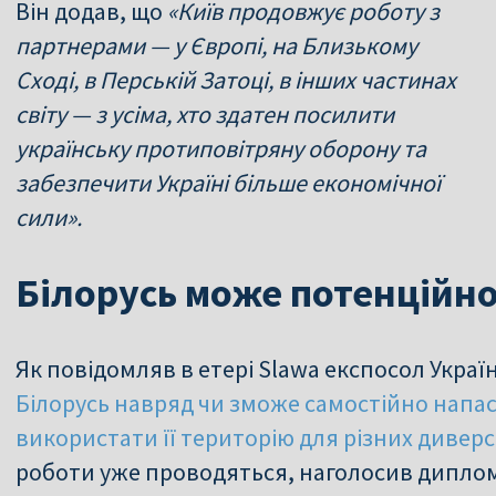
Він додав, що
«Київ продовжує роботу з
партнерами — у Європі, на Близькому
Сході, в Перській Затоці, в інших частинах
світу — з усіма, хто здатен посилити
українську протиповітряну оборону та
забезпечити Україні більше економічної
сили».
Білорусь може потенційно
Як повідомляв в етері Slawa експосол Украї
Білорусь навряд чи зможе самостійно напаст
використати її територію для різних диверс
роботи уже проводяться, наголосив дипло