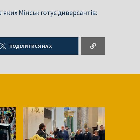
 яких Мінськ готує диверсантів:
ПОДІЛИТИСЯ НА X