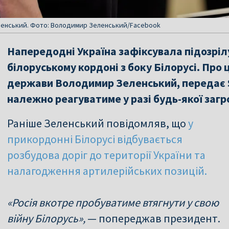
ленський. Фото: Володимир Зеленський/Facebook
Напередодні Україна зафіксувала підозрілу
білоруському кордоні з боку Білорусі. Про 
держави Володимир Зеленський, передає Sl
належно реагуватиме у разі будь-якої заг
Раніше Зеленський повідомляв, що
у
прикордонні Білорусі відбувається
розбудова доріг до території України та
налагодження артилерійських позицій.
«Росія вкотре пробуватиме втягнути у свою
війну Білорусь»,
— попереджав президент.