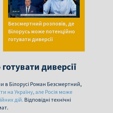
Безсмертний розповів, де
Білорусь може потенційно
готувати диверсії
 готувати диверсії
ни в Білорусі Роман Безсмертний,
и на Україну, але Росія може
ійних дій.
Відповідні технічні
мат.