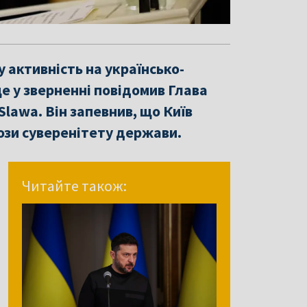
 активність на українсько-
це у зверненні повідомив Глава
awa. Він запевнив, що Київ
рози суверенітету держави.
Читайте також: