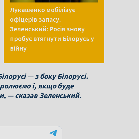
Лукашенко мобілізує
офіцерів запасу.
Зеленський: Росія знову
пробує втягнути Білорусь у
війну
ілорусі — з боку Білорусі.
тролюємо і, якщо буде
и, — сказав Зеленський.