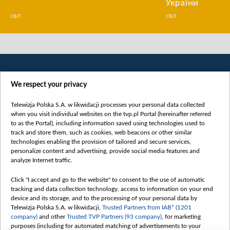
України
СВІТ
СВІТ
We respect your privacy
Telewizja Polska S.A. w likwidacji processes your personal data collected
when you visit individual websites on the tvp.pl Portal (hereinafter referred
to as the Portal), including information saved using technologies used to
Категорії
track and store them, such as cookies, web beacons or other similar
technologies enabling the provision of tailored and secure services,
Новини
personalize content and advertising, provide social media features and
analyze Internet traffic.
Війна
Докладно
Click "I accept and go to the website" to consent to the use of automatic
tracking and data collection technology, access to information on your end
Погляд
device and its storage, and to the processing of your personal data by
Цікаво
Telewizja Polska S.A. w likwidacji,
Trusted Partners from IAB* (1201
company)
and other
Trusted TVP Partners (93 company)
, for marketing
Slawa.tv
purposes (including for automated matching of advertisements to your