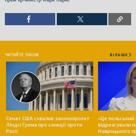
ЧИТАЙТЕ ТАКОЖ
БІЛЬШЕ
Сенат США схвалив законопроєкт
«Це польський 
Ліндсі Грема про санкції проти
відреагували н
Росії
Навроцького п