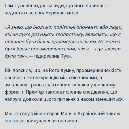
Сам Туск відкидає закиди, що його позиція є
недостатньо проамериканською.
«Я знаю, що іноді мої політичні опоненти або люди,
які не дуже розуміють геополітику, вважають, що я
повинен бути більш проамериканським. Не можна
бути більш проамериканським, ніж я — і це завжди
було так»
, — підкреслив Туск.
Він пояснив, що, на його думку, проамериканськість
означає не конкуренцію між союзниками, а
зміцнення трансатлантичних зв’язків у ширшому
форматі. Прем’єр також висловив сподівання, що
напруга довкола цього питання з часом зменшиться.
Міністр внутрішніх справ Марчін Кєрвінський також
відкинув
звинувачення опозиції.