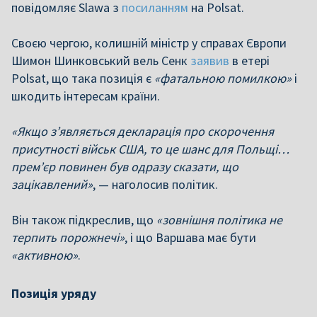
повідомляє Slawa з
посиланням
на Polsat.
Своєю чергою, колишній міністр у справах Європи
Шимон Шинковський вель Сенк
заявив
в етері
Polsat, що така позиція є
«фатальною помилкою»
і
шкодить інтересам країни.
«Якщо з’являється декларація про скорочення
присутності військ США, то це шанс для Польщі…
прем’єр повинен був одразу сказати, що
зацікавлений»
, — наголосив політик.
Він також підкреслив, що
«зовнішня політика не
терпить порожнечі»
, і що Варшава має бути
«активною»
.
Позиція уряду