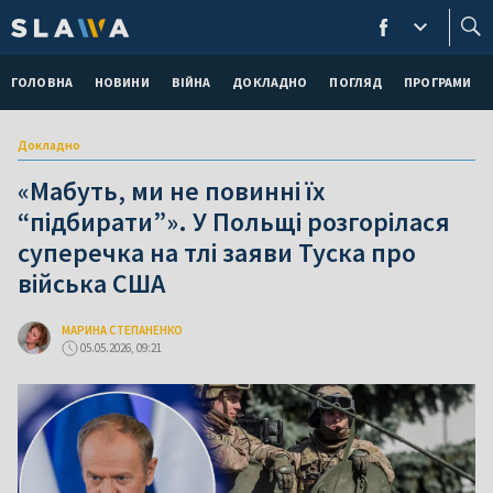
ГОЛОВНА
НОВИНИ
ВІЙНА
ДОКЛАДНО
ПОГЛЯД
ПРОГРАМИ
Докладно
«Мабуть, ми не повинні їх
“підбирати”». У Польщі розгорілася
суперечка на тлі заяви Туска про
війська США
МАРИНА СТЕПАНЕНКО
05.05.2026, 09:21