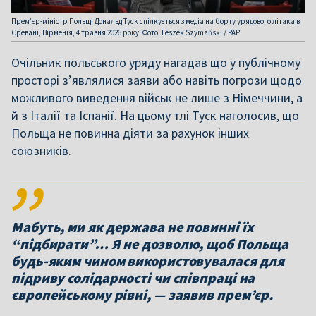
Прем’єр-міністр Польщі Дональд Туск спілкується з медіа на борту урядового літака в
Єревані, Вірменія, 4 травня 2026 року. Фото: Leszek Szymański / PAP
Очільник польського уряду нагадав що у публічному
просторі з’являлися заяви або навіть погрози щодо
можливого виведення військ не лише з Німеччини, а
й з Італії та Іспанії. На цьому тлі Туск наголосив, що
Польща не повинна діяти за рахунок інших
союзників.
Мабуть, ми як держава не повинні їх
“підбирати”… Я не дозволю, щоб Польща
будь-яким чином використовувалася для
підриву солідарності чи співпраці на
європейському рівні, — заявив прем’єр.