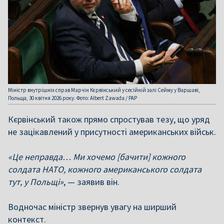
Міністр внутрішніх справ Марчін Кєрвінський у сесійній залі Сейму у Варшаві,
Польща, 30 квітня 2026 року. Фото: Albert Zawada / PAP
Кєрвінський також прямо спростував тезу, що уряд
не зацікавлений у присутності американських військ.
«Це неправда… Ми хочемо [бачити] кожного
солдата НАТО, кожного американського солдата
тут, у Польщі»
, — заявив він.
Водночас міністр звернув увагу на ширший
контекст.