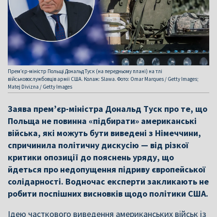
Прем’єр-міністр Польщі Дональд Туск (на передньому плані) на тлі
військовослужбовців армії США. Колаж: Slawa. Фото: Omar Marques / Getty Images;
Matej Divizna / Getty Images
Заява прем’єр-міністра Дональд Туск про те, що
Польща не повинна «підбирати» американські
війська, які можуть бути виведені з Німеччини,
спричинила політичну дискусію — від різкої
критики опозиції до пояснень уряду, що
йдеться про недопущення підриву європейської
солідарності. Водночас експерти закликають не
робити поспішних висновків щодо політики США.
Ідею часткового виведення американських військ із