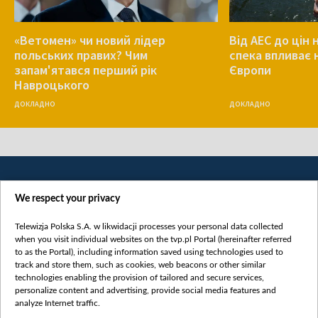
«Ветомен» чи новий лідер
Від АЕС до цін 
польських правих? Чим
спека впливає 
запам'ятався перший рік
Європи
Навроцького
ДОКЛАДНО
ДОКЛАДНО
We respect your privacy
Telewizja Polska S.A. w likwidacji processes your personal data collected
when you visit individual websites on the tvp.pl Portal (hereinafter referred
to as the Portal), including information saved using technologies used to
Категорії
track and store them, such as cookies, web beacons or other similar
technologies enabling the provision of tailored and secure services,
Новини
personalize content and advertising, provide social media features and
analyze Internet traffic.
Війна