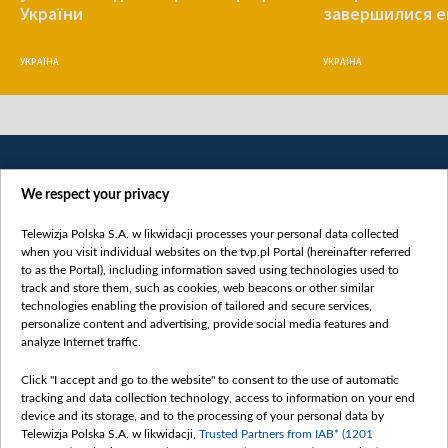
України
завершилися е
УКРАЇНА
УКРАЇНА
We respect your privacy
Telewizja Polska S.A. w likwidacji processes your personal data collected
when you visit individual websites on the tvp.pl Portal (hereinafter referred
to as the Portal), including information saved using technologies used to
Категорії
track and store them, such as cookies, web beacons or other similar
technologies enabling the provision of tailored and secure services,
Новини
personalize content and advertising, provide social media features and
analyze Internet traffic.
Війна
Докладно
Click "I accept and go to the website" to consent to the use of automatic
tracking and data collection technology, access to information on your end
Погляд
device and its storage, and to the processing of your personal data by
Цікаво
Telewizja Polska S.A. w likwidacji,
Trusted Partners from IAB* (1201