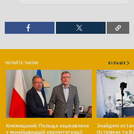
ЧИТАЙТЕ ТАКОЖ
БІЛЬШЕ
Княжицький: Польща зацікавлена
Знайдені остан
у якнайшвидшій євроінтеграції
Острівках та В