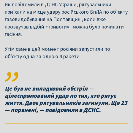
Як повідомили в ДСНС України, рятувальники
приїхали на місце удару російського БпЛА по об’єкту
газовидобування на Полтавщині, коли вже
прозвучав відбій «тривоги» і можна було починати
гасіння.
Утім
саме в цей момент росіяни запустили по
об'єкту одна за одною 4 ракети.
Це був не випадковий обстріл —
цілеспрямований удар по тих, хто рятує
життя. Двоє рятувальників загинули. Ще 23
— поранені, — повідомили в ДСНС.