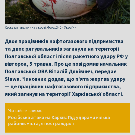
Каска рятувальника у крові. Фото: ДНСН України
Двоє працівників нафтогазового підприємства
та двоє рятувальників загинули на території
Полтавської області після ракетного удару РФ у
вівторок, 5 травня. Про це повідомив начальник
Полтавської ОВА Віталій Дяківнич, передає
Slawa. Чиновник додав, що п'ята жертва удару
— це працівник нафтогазового підприємства,
який загинув на території Харківської області.
Читайте також:
Російська атака на Харків: Під ударами кілька
районів міста, є постраждалі