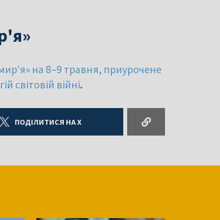
р'я»
мир’я» на 8–9 травня, приурочене
ій світовій війні
.
ПОДІЛИТИСЯ НА X