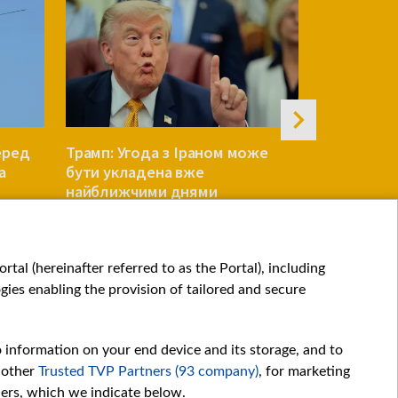
еред
Трамп: Угода з Іраном може
Reuters: У
а
бути укладена вже
переговор
найближчими днями
Patriot по
СВІТ
СВІТ
tal (hereinafter referred to as the Portal), including
ies enabling the provision of tailored and secure
o information on your end device and its storage, and to
 other
Trusted TVP Partners (93 company)
, for marketing
hers, which we indicate below.