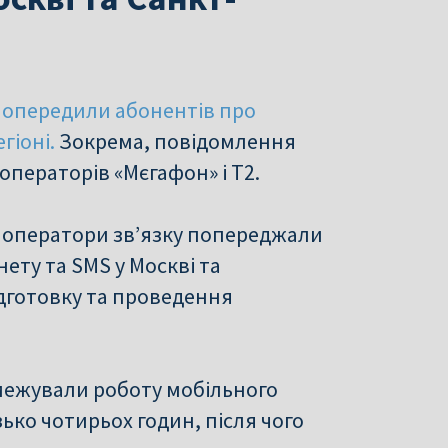
 попередили абонентів про
гіоні.
Зокрема, повідомлення
ператорів «Мєгафон» і Т2.
і оператори зв’язку попереджали
ету та SMS у Москві та
підготовку та проведення
бмежували роботу мобільного
зько чотирьох годин, після чого