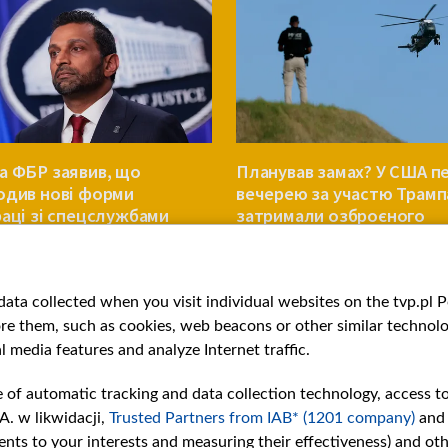
а ФБР заявив, що
Планував замах? У США п
одив нові форми
вечерею за участю Трамп
раці зі спецслужбами
затримали озброєного
 та Росії
чоловіка
СВІТ
ata collected when you visit individual websites on the tvp.pl Por
re them, such as cookies, web beacons or other similar technolog
l media features and analyze Internet traffic.
e of automatic tracking and data collection technology, access t
A. w likwidacji,
Trusted Partners from IAB* (1201 company)
and
nts to your interests and measuring their effectiveness) and ot