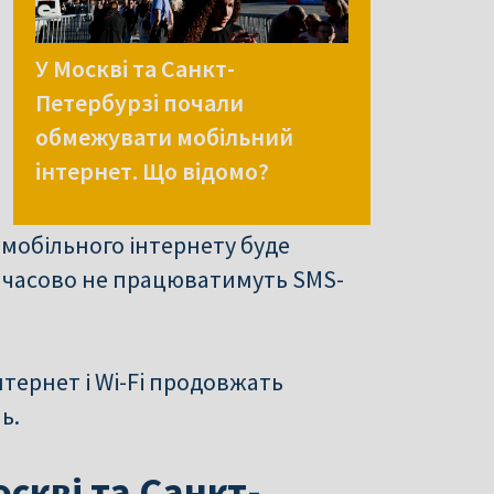
У Москві та Санкт-
Петербурзі почали
обмежувати мобільний
інтернет. Що відомо?
 мобільного інтернету буде
мчасово не працюватимуть SMS-
тернет і Wi-Fi продовжать
ь.
скві та Санкт-