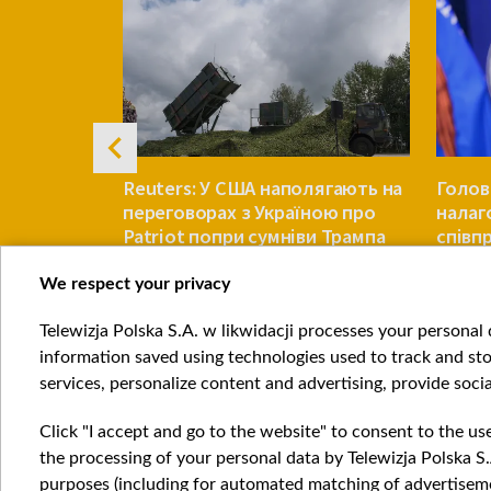
ом може
Reuters: У США наполягають на
Голов
переговорах з Україною про
налаг
Patriot попри сумніви Трампа
співп
Китаю
We respect your privacy
СВІТ
СВІТ
Telewizja Polska S.A. w likwidacji processes your personal d
Item
information saved using technologies used to track and sto
1
services, personalize content and advertising, provide socia
of
4
Click "I accept and go to the website" to consent to the us
the processing of your personal data by Telewizja Polska S.
purposes (including for automated matching of advertiseme