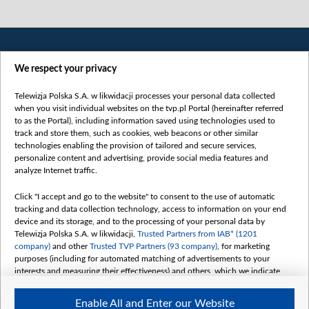
We respect your privacy
Telewizja Polska S.A. w likwidacji processes your personal data collected
when you visit individual websites on the tvp.pl Portal (hereinafter referred
to as the Portal), including information saved using technologies used to
Категорії
track and store them, such as cookies, web beacons or other similar
technologies enabling the provision of tailored and secure services,
Новини
personalize content and advertising, provide social media features and
analyze Internet traffic.
Війна
Докладно
Click "I accept and go to the website" to consent to the use of automatic
tracking and data collection technology, access to information on your end
Погляд
device and its storage, and to the processing of your personal data by
Цікаво
Telewizja Polska S.A. w likwidacji,
Trusted Partners from IAB* (1201
company)
and other
Trusted TVP Partners (93 company)
, for marketing
Slawa.tv
purposes (including for automated matching of advertisements to your
Про нас
interests and measuring their effectiveness) and others, which we indicate
below.
Контакти
Enable All and Enter our Website
The purposes of processing your data by TVP S.A. w likwidacji are as