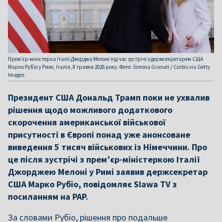
Прем’єр-міністерка Італії Джорджа Мелоні під час зустрічі з держсекретарем США
Марко Рубіо у Римі, Італія, 8 травня 2026 року. Фото: Simona Granati / Corbis via Getty
Images
Президент США Дональд Трамп поки не ухвалив
рішення щодо можливого додаткового
скорочення американської військової
присутності в Європі понад уже анонсоване
виведення 5 тисяч військових із Німеччини. Про
це після зустрічі з прем’єр-міністеркою Італії
Джорджею Мелоні у Римі заявив держсекретар
США Марко Рубіо, повідомляє Slawa TV з
посиланням на PAP.
За словами Рубіо, рішення про подальше