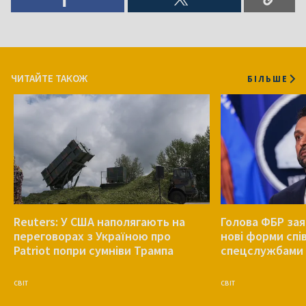
ЧИТАЙТЕ ТАКОЖ
БІЛЬШЕ
Reuters: У США наполягають на
Голова ФБР зая
переговорах з Україною про
нові форми спів
Patriot попри сумніви Трампа
спецслужбами 
СВІТ
СВІТ