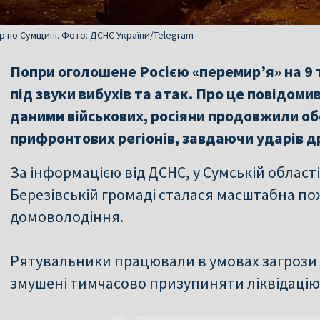
ар по Сумщині. Фото: ДСНС України/Telegram
Попри оголошене Росією «перемир’я» на 9 т
під звуки вибухів та атак. Про це повідоми
даними військових, росіяни продовжили об
прифронтових регіонів, завдаючи ударів д
За інформацією від ДСНС, у Сумській області
Березівській громаді сталася масштабна по
домоволодіння.
Рятувальники працювали в умовах загрози 
змушені тимчасово призупиняти ліквідацію н