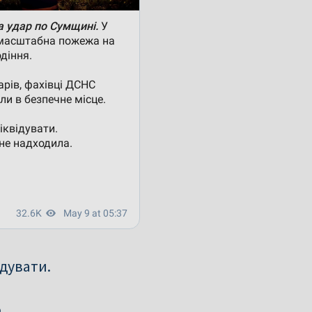
ідувати.
.