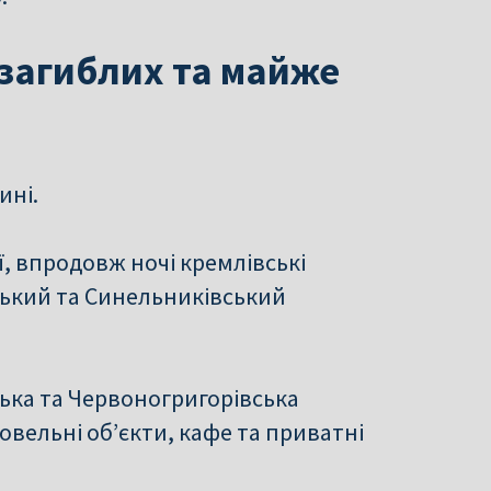
загиблих та майже
ині.
ї, впродовж ночі кремлівські
ський та Синельниківський
ька та Червоногригорівська
вельні об’єкти, кафе та приватні