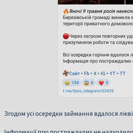
Згодом усі осередки займання вдалося лікв
Інформації про постраждалих не надходило