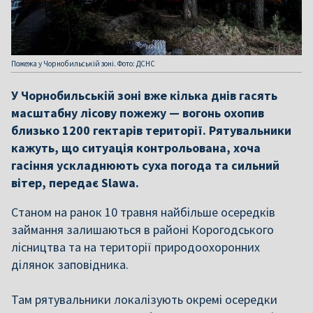
Пожежа у Чорнобильській зоні. Фото: ДСНС
У Чорнобильській зоні вже кілька днів гасять
масштабну лісову пожежу — вогонь охопив
близько 1200 гектарів території. Рятувальники
кажуть, що ситуація контрольована, хоча
гасіння ускладнюють суха погода та сильний
вітер, передає Slawa.
Станом на ранок 10 травня найбільше осередків
займання залишаються в районі Корогодського
лісництва та на території природоохоронних
ділянок заповідника.
Там рятувальники локалізують окремі осередки