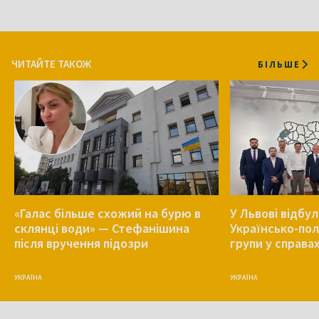
ЧИТАЙТЕ ТАКОЖ
БІЛЬШЕ
«Галас більше схожий на бурю в
У Львові відбу
склянці води» — Стефанішина
Українсько-пол
після вручення підозри
групи у справа
УКРАЇНА
УКРАЇНА