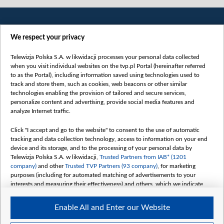
We respect your privacy
Telewizja Polska S.A. w likwidacji processes your personal data collected
when you visit individual websites on the tvp.pl Portal (hereinafter referred
to as the Portal), including information saved using technologies used to
Категорії
track and store them, such as cookies, web beacons or other similar
technologies enabling the provision of tailored and secure services,
Новини
personalize content and advertising, provide social media features and
analyze Internet traffic.
Війна
Докладно
Click "I accept and go to the website" to consent to the use of automatic
tracking and data collection technology, access to information on your end
Погляд
device and its storage, and to the processing of your personal data by
Цікаво
Telewizja Polska S.A. w likwidacji,
Trusted Partners from IAB* (1201
company)
and other
Trusted TVP Partners (93 company)
, for marketing
Slawa.tv
purposes (including for automated matching of advertisements to your
Про нас
interests and measuring their effectiveness) and others, which we indicate
below.
Контакти
Enable All and Enter our Website
Правила використання матеріалів
The purposes of processing your data by TVP S.A. w likwidacji are as
follows: