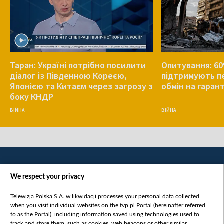
Таран: Україні потрібно посилити
Опитування: 60
діалог із Південною Кореєю,
підтримують п
Японією та Китаєм через загрозу з
обмін на гаран
боку КНДР
ВІЙНА
ВІЙНА
We respect your privacy
Telewizja Polska S.A. w likwidacji processes your personal data collected
when you visit individual websites on the tvp.pl Portal (hereinafter referred
to as the Portal), including information saved using technologies used to
Категорії
track and store them, such as cookies, web beacons or other similar