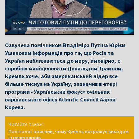
Озвучена помічником Владіміра Путіна Юрієм
Ушаковим інформація про те, що Росія та
Україна наближаються до миру, ймовірно, є
спробою маніпулювати Дональдом Трампом.
Кремль хоче, аби американський лідер все
більше тиснув на Україну, зазначив в етері
програми «Український фокус» очільник
варшавського офісу Atlantic Council Аарон
Корева.
Читайте також:
Політолог пояснив, чому Кремль погрожує виходом
із переговорів