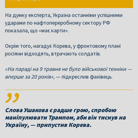
На думку експерта, Україна останніми успішними
ударами по нафтопереробному сектору РФ
показала, що «має карти».
Окрім того, нагадує Корева, у фронтовому плані
росіяни відходять, втрачають солдатів.
«На параді на 9 травня не було військової техніки —
вперше за 20 років»,
— підкреслив фахівець.
Слова Ушакова є радше грою, спробою
маніпулювати Трампом, аби він тиснув на
Україну, — припустив Корева.