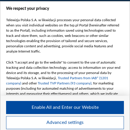
We respect your privacy
Telewizja Polska S.A. w likwidacji processes your personal data collected
when you visit individual websites on the tvp.pl Portal (hereinafter referred
to as the Portal), including information saved using technologies used to
Категорії
track and store them, such as cookies, web beacons or other similar
technologies enabling the provision of tailored and secure services,
Новини
personalize content and advertising, provide social media features and
analyze Internet traffic.
Війна
Докладно
Click "I accept and go to the website" to consent to the use of automatic
tracking and data collection technology, access to information on your end
Погляд
device and its storage, and to the processing of your personal data by
Цікаво
Telewizja Polska S.A. w likwidacji,
Trusted Partners from IAB* (1201
company)
and other
Trusted TVP Partners (93 company)
, for marketing
Slawa.tv
purposes (including for automated matching of advertisements to your
Про нас
interests and measuring their effectiveness) and others, which we indicate
below.
Контакти
Enable All and Enter our Website
Правила використання матеріалів
The purposes of processing your data by TVP S.A. w likwidacji are as
follows:
Обробка даних
Store and/or access information on a device
Advanced settings
Use limited data to select advertising