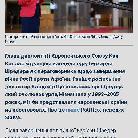
Глава дипломатії Європейського Союзу Кая Каллас. Фото: Thierry Monasse/Getty
Images
Глава дипломатії Європейського Союзу Кая
Каллас відкинула кандидатуру Герхарда
Шредера як переговорника щодо завершення
війни Росії проти України. Раніше російський
диктатор Владімір Путін сказав, що Шредер,
який очолював уряд Німеччини у 1998–2005
роках, міг би представляти європейські країни
на переговорах. Про це
пише
Politico, передає
Slawa.
Після завершення політичної кар’єри Шредер
працював у структурах російських державних