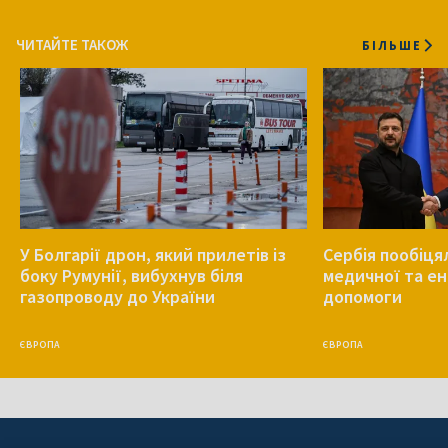
ЧИТАЙТЕ ТАКОЖ
БІЛЬШЕ
У Болгарії дрон, який прилетів із
Сербія пообіця
боку Румунії, вибухнув біля
медичної та е
газопроводу до України
допомоги
ЄВРОПА
ЄВРОПА