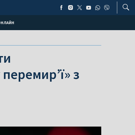
ОНЛАЙН
ти
перемир’ї» з