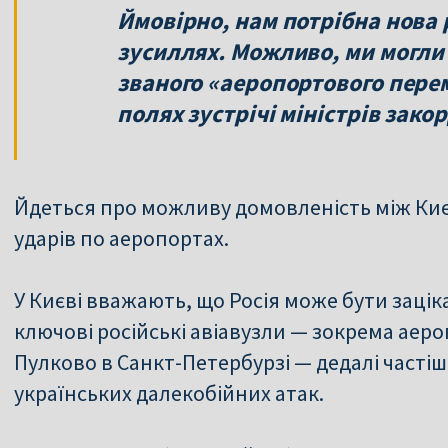
Ймовірно, нам потрібна нова
зусиллях. Можливо, ми могли 
званого «аеропортового перем
полях зустрічі міністрів зако
Йдеться про можливу домовленість між Киє
ударів по аеропортах.
У Києві вважають, що Росія може бути зацік
ключові російські авіавузли — зокрема аер
Пулково в Санкт-Петербурзі — дедалі часті
українських далекобійних атак.