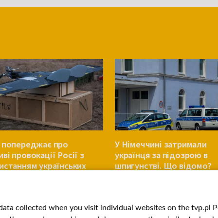
 попереджає про
У Німеччині затримали
ві провокації Росії з
українця за підозрою в
истанням українських
шпигунстві. Що відомо?
в
ЄВРОПА
ata collected when you visit individual websites on the tvp.pl Por