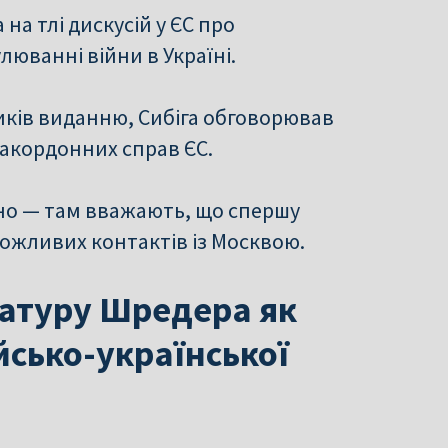
на тлі дискусій у ЄС про
люванні війни в Україні.
иків виданню, Сибіга обговорював
 закордонних справ ЄС.
но — там вважають, що спершу
можливих контактів із Москвою.
атуру Шредера як
сько-української