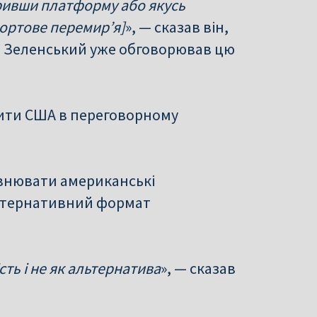
ривши платформу або якусь
портове перемир’я]
», — сказав він,
 Зеленський уже обговорював цю
нити США в переговорному
овнювати американські
льтернативний формат
ть і не як альтернатива
», — сказав