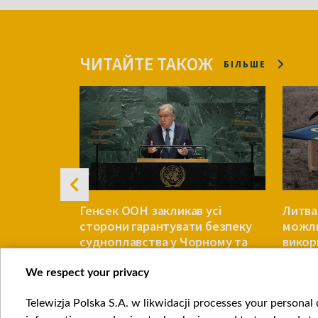
ЧИТАЙТЕ ТАКОЖ
БІЛЬШЕ
санкції
Генсек ООН закликав усі
Литва
 додали
сторони гарантувати безпеку
можли
удна
судноплавства у Чорному та
викор
Азовському морях
дроні
We respect your privacy
ЄВРОПА
ЄВРОПА
Telewizja Polska S.A. w likwidacji processes your personal d
Item