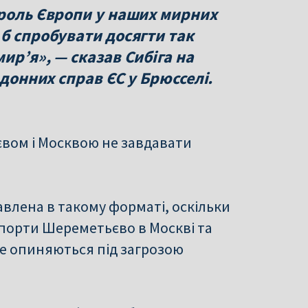
 роль Європи у наших мирних
б спробувати досягти так
ир’я», — сказав Сибіга на
рдонних справ ЄС у Брюсселі.
вом і Москвою не завдавати
авлена в такому форматі, оскільки
опорти Шереметьєво в Москві та
ше опиняються під загрозою