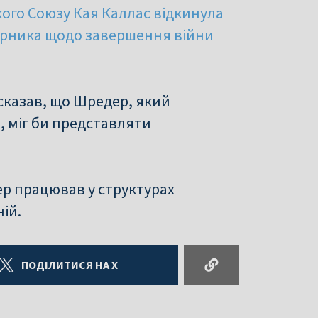
ого Союзу Кая Каллас відкинула
орника щодо завершення війни
 сказав, що Шредер, який
, міг би представляти
ер працював у структурах
ій.
ПОДІЛИТИСЯ НА X