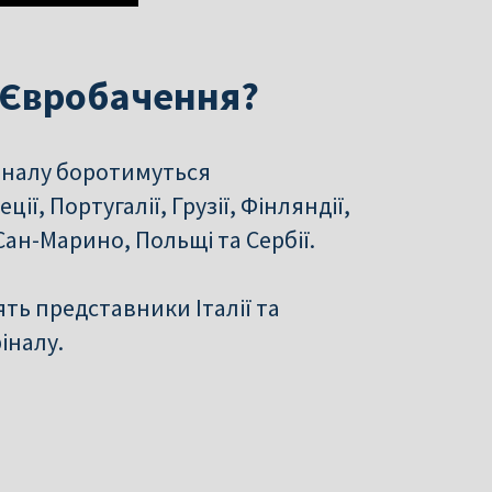
і Євробачення?
фіналу боротимуться
ії, Португалії, Грузії, Фінляндії,
 Сан-Марино, Польщі та Сербії.
ть представники Італії та
іналу.