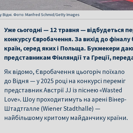
 Відні. Фото: Manfred Schmid/Getty Images
Уже сьогодні — 12 травня — відбудеться пе
конкурсу Євробачення. За вихід до фіналу
країн, серед яких і Польща. Букмекери да
представникам Фінляндії та Греції, перед
Як відомо, Євробачення цьогоріч поїхало
до Відня — у 2025 році на конкурсі переміг
представник Австрії JJ із піснею «Wasted
Love». Шоу проходитимуть на арені Вінер-
Штадтгалле (Wiener Stadthalle) —
найбільшому критому майданчику країни.