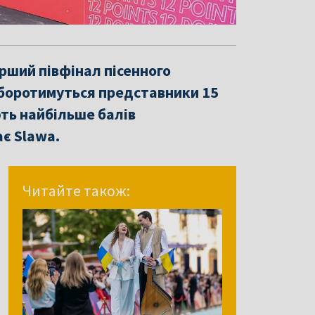
рший півфінал пісенного
 боротимуться представники 15
ють найбільше балів
ає Slawa.
Читайте також: