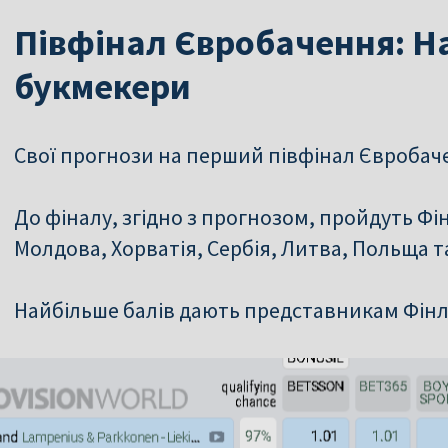
Півфінал Євробачення: На
букмекери
Свої прогнози на перший півфінал Євробач
До фіналу, згідно з прогнозом, пройдуть Фін
Молдова, Хорватія, Сербія, Литва, Польща т
Найбільше балів дають представникам Фінлян