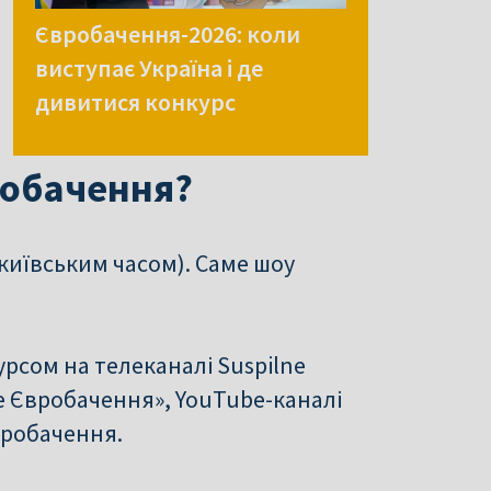
Євробачення-2026: коли
виступає Україна і де
дивитися конкурс
робачення?
 київським часом). Саме шоу
урсом на телеканалі Suspilne
е Євробачення», YouTube-каналі
вробачення.