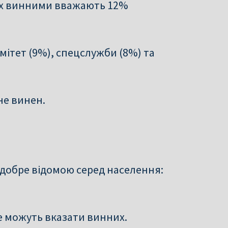
 Їх винними вважають 12%
мітет (9%), спецслужби (8%) та
не винен.
 добре відомою серед населення:
е можуть вказати винних.