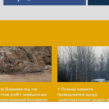
трі Варшави під час
У Польщі закрили
тних робіт знайшли ще
провадження щодо
нерозірваний боєприпас
«дипломатичної зради» в
контексті Смоленської