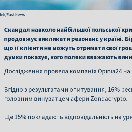
olek/East News
Скандал навколо найбільшої польської кри
продовжує викликати резонанс у країні. Бі
що її клієнти не можуть отримати свої гро
думки показує, кого поляки вважають винни
Дослідження провела компанія Opinia24 на
Згідно з результатами опитування, 16% ре
головним винуватцем афери Zondacrypto.
Ще 15% покладають відповідальність на уря