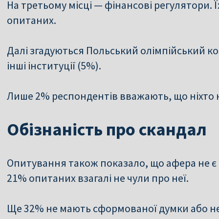
На третьому місці — фінансові регулятори.
опитаних.
Далі згадуються Польський олімпійський ко
інші інституції (5%).
Лише 2% респондентів вважають, що ніхто 
Обізнаність про скандал
Опитування також показало, що афера не є
21% опитаних взагалі не чули про неї.
Ще 32% не мають сформованої думки або н