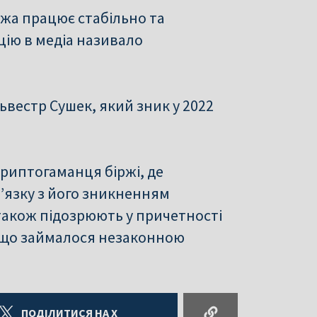
ржа працює стабільно та
ію в медіа називало
ьвестр Сушек, який зник у 2022
криптогаманця біржі, де
зв’язку з його зникненням
також підозрюють у причетності
 що займалося незаконною
ПОДІЛИТИСЯ НА X