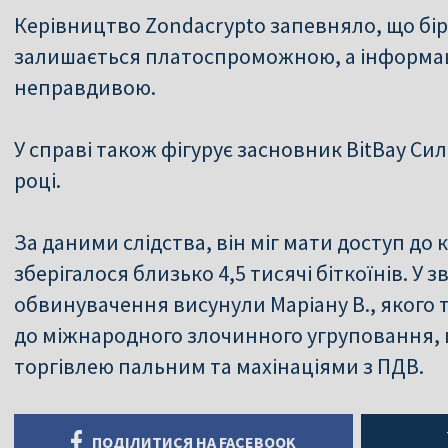
Керівництво Zondacrypto запевняло, що бі
залишається платоспроможною, а інформац
неправдивою.
У справі також фігурує засновник BitBay Сил
році.
За даними слідства, він міг мати доступ до 
зберігалося близько 4,5 тисячі біткоїнів. У 
обвинувачення висунули Маріану В., якого 
до міжнародного злочинного угруповання,
торгівлею пальним та махінаціями з ПДВ.
ПОДІЛИТИСЯ НА FACEBOOK