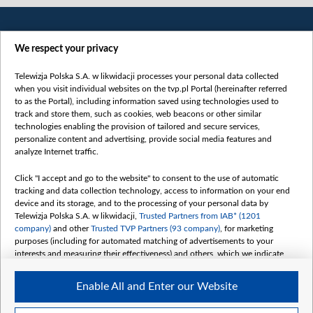
We respect your privacy
Telewizja Polska S.A. w likwidacji processes your personal data collected
when you visit individual websites on the tvp.pl Portal (hereinafter referred
to as the Portal), including information saved using technologies used to
Категорії
track and store them, such as cookies, web beacons or other similar
technologies enabling the provision of tailored and secure services,
Новини
personalize content and advertising, provide social media features and
analyze Internet traffic.
Війна
Докладно
Click "I accept and go to the website" to consent to the use of automatic
tracking and data collection technology, access to information on your end
Погляд
device and its storage, and to the processing of your personal data by
Цікаво
Telewizja Polska S.A. w likwidacji,
Trusted Partners from IAB* (1201
company)
and other
Trusted TVP Partners (93 company)
, for marketing
Slawa.tv
purposes (including for automated matching of advertisements to your
Про нас
interests and measuring their effectiveness) and others, which we indicate
below.
Контакти
Enable All and Enter our Website
Правила використання матеріалів
The purposes of processing your data by TVP S.A. w likwidacji are as
follows:
Обробка даних