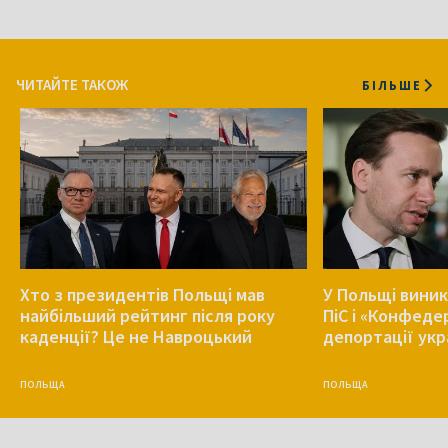
ЧИТАЙТЕ ТАКОЖ
БІЛЬШЕ
Хто з президентів Польщі мав
У Польщі виник
найбільший рейтинг після року
ПіС і «Конфеде
каденції? Це не Навроцький
депортації укр
ПОЛЬЩА
ПОЛЬЩА