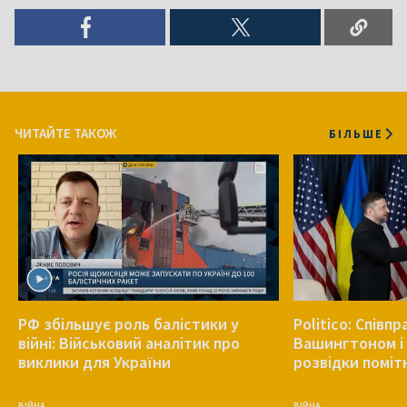
ЧИТАЙТЕ ТАКОЖ
БІЛЬШЕ
РФ збільшує роль балістики у
Politico: Співп
війні: Військовий аналітик про
Вашингтоном і 
виклики для України
розвідки поміт
ВІЙНА
ВІЙНА