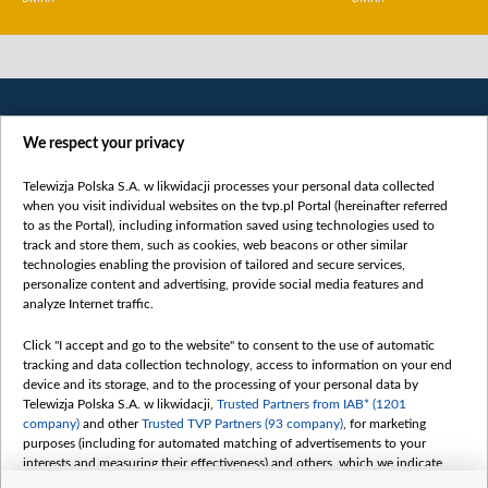
We respect your privacy
Telewizja Polska S.A. w likwidacji processes your personal data collected
when you visit individual websites on the tvp.pl Portal (hereinafter referred
to as the Portal), including information saved using technologies used to
Категорії
track and store them, such as cookies, web beacons or other similar
technologies enabling the provision of tailored and secure services,
Новини
personalize content and advertising, provide social media features and
analyze Internet traffic.
Війна
Докладно
Click "I accept and go to the website" to consent to the use of automatic
tracking and data collection technology, access to information on your end
Погляд
device and its storage, and to the processing of your personal data by
Цікаво
Telewizja Polska S.A. w likwidacji,
Trusted Partners from IAB* (1201
company)
and other
Trusted TVP Partners (93 company)
, for marketing
Slawa.tv
purposes (including for automated matching of advertisements to your
Про нас
interests and measuring their effectiveness) and others, which we indicate
below.