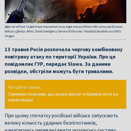
Двоє загиблих та дев'ятьох поранених унаслідок масштабного обстрілу російських
військ у Дніпрі. Фото: State Emergency Service of Ukraine / Handout/Anadolu via Getty
Images
13 травня Росія розпочала чергову комбіновану
повітряну атаку по території України. Про це
повідомляє ГУР, передає Slawa. За даними
розвідки, обстріли можуть бути тривалими.
Читайте також:
Семенюк пояснив, що може змусити Кремль піти на
переговори
При цьому спочатку російські війська запускають
велику кількість ударних безпілотників,
намагаючись перевантажити українську систему