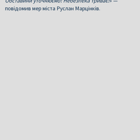
Обставини уточнюємо! Небезпека триває!
» —
повідомив мер міста Руслан Марцінків.