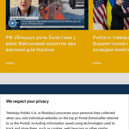
РФ збільшує роль балістики у
Politico: Співп
війні: Військовий аналітик про
Вашингтоном і 
виклики для України
розвідки поміт
ВІЙНА
ВІЙНА
We respect your privacy
Telewizja Polska S.A. w likwidacji processes your personal data collected
when you visit individual websites on the tvp.pl Portal (hereinafter referred
to as the Portal), including information saved using technologies used to
Категорії
track and store them, such as cookies, web beacons or other similar