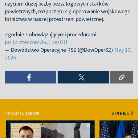
użyciem dużej liczby bezzałogowych statków
powietrznych, rozpoczęło się operowanie wojskowego
lotnictwa w naszej przestrzeni powietrznej.
Zgodnie z obowiązującymi procedurami…
pic.twitter.com/tyJ1lresOU
— Dowództwo Operacyjne RSZ (@DowOperSZ)
May 13,
2026
ЧИТАЙТЕ ТАКОЖ
БІЛЬШЕ