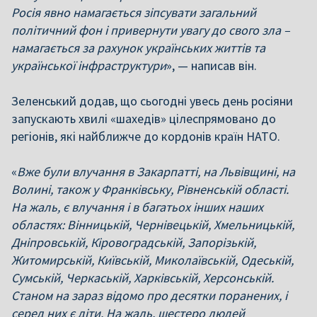
Росія явно намагається зіпсувати загальний
політичний фон і привернути увагу до свого зла –
намагається за рахунок українських життів та
української інфраструктури
», — написав він.
Зеленський додав, що сьогодні увесь день росіяни
запускають хвилі «шахедів» цілеспрямовано до
регіонів, які найближче до кордонів країн НАТО.
«
Вже були влучання в Закарпатті, на Львівщині, на
Волині, також у Франківську, Рівненській області.
На жаль, є влучання і в багатьох інших наших
областях: Вінницькій, Чернівецькій, Хмельницькій,
Дніпровській, Кіровоградській, Запорізькій,
Житомирській, Київській, Миколаївській, Одеській,
Сумській, Черкаській, Харківській, Херсонській.
Станом на зараз відомо про десятки поранених, і
серед них є діти. На жаль, шестеро людей