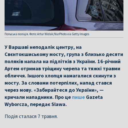
Польська поліція. Фото: Artur Widak/NurPhoto via Getty Images
У Варшаві неподалік центру, на
Свєнтокшиському мосту, група з близько десяти
поляків напала на підлітків з України. 16-річний
Артем отримав тріщину черепа та тяжкі травми
обличчя. Іншого хлопця намагалися скинути з
мосту. За словами потерпілих, напад стався
через мову. «Забирайтеся до України», —
кричали нападники. Про це
пише
Gazeta
Wyborcza, передає Slawa.
Подія сталася 7 травня.