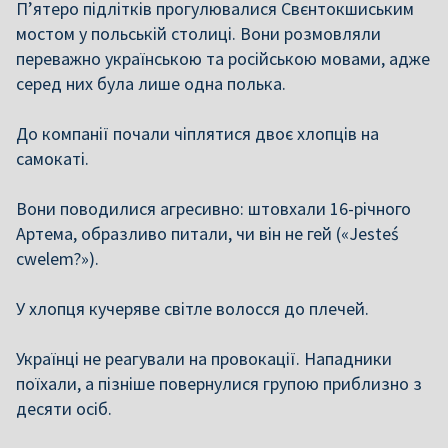
П’ятеро підлітків прогулювалися Cвєнтокшиським
мостом у польській столиці. Вони розмовляли
переважно українською та російською мовами, адже
серед них була лише одна полька.
До компанії почали чіплятися двоє хлопців на
самокаті.
Вони поводилися агресивно: штовхали 16-річного
Артема, образливо питали, чи він не гей («Jesteś
cwelem?»).
У хлопця кучеряве світле волосся до плечей.
Українці не реагували на провокації. Нападники
поїхали, а пізніше повернулися групою приблизно з
десяти осіб.