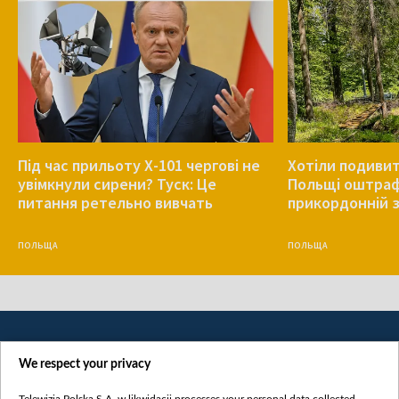
Під час прильоту Х-101 чергові не
Хотіли подивит
увімкнули сирени? Туск: Це
Польщі оштрафу
питання ретельно вивчать
прикордонній з
ПОЛЬЩА
ПОЛЬЩА
We respect your privacy