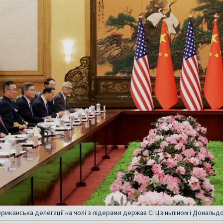
риканська делегації на чолі з лідерами держав Сі Цзіньпіном і Дональд