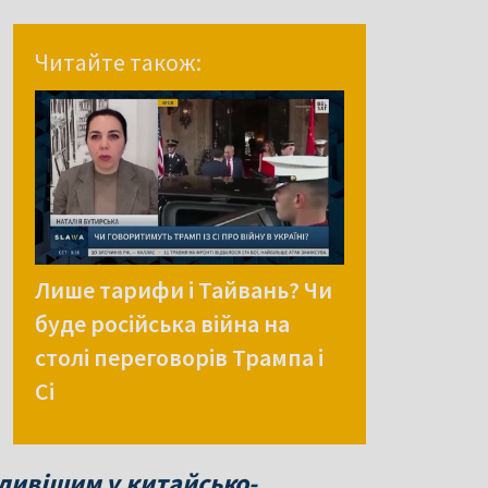
Читайте також:
Лише тарифи і Тайвань? Чи
буде російська війна на
столі переговорів Трампа і
Сі
ливішим у китайсько-