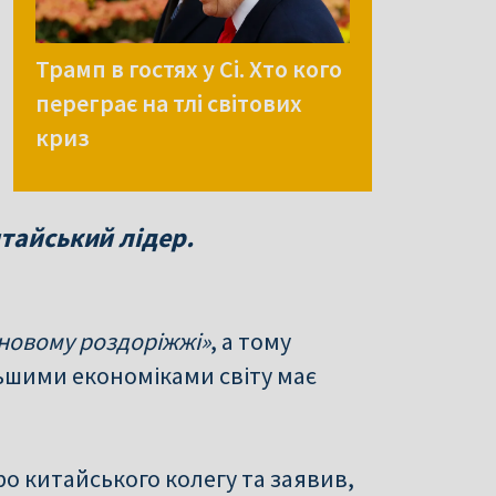
Трамп в гостях у Сі. Хто кого
переграє на тлі світових
криз
тайський лідер.
 новому роздоріжжі»
, а тому
льшими економіками світу має
о китайського колегу та заявив,