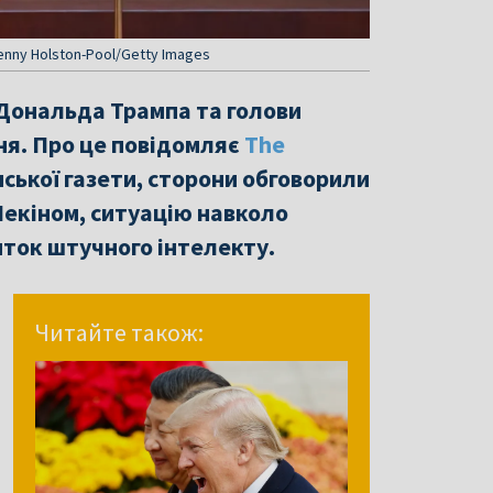
enny Holston-Pool/Getty Images
 Дональда Трампа та голови
ня. Про це повідомляє
The
нської газети, сторони обговорили
Пекіном, ситуацію навколо
иток штучного інтелекту.
Читайте також: