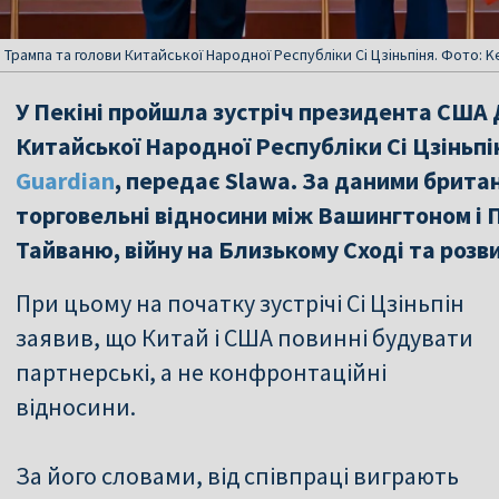
рампа та голови Китайської Народної Республіки Сі Цзіньпіня. Фото: K
У Пекіні пройшла зустріч президента США
Китайської Народної Республіки Сі Цзіньпі
Guardian
, передає Slawa. За даними брита
торговельні відносини між Вашингтоном і 
Тайваню, війну на Близькому Сході та розв
При цьому на початку зустрічі Сі Цзіньпін
заявив, що Китай і США повинні будувати
партнерські, а не конфронтаційні
відносини.
За його словами, від співпраці виграють