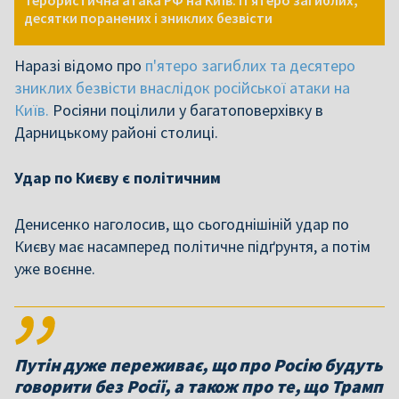
Терористична атака РФ на Київ: П'ятеро загиблих,
десятки поранених і зниклих безвісти
Наразі відомо про
п'ятеро загиблих та десятеро
зниклих безвісти внаслідок російської атаки на
Київ.
Росіяни поцілили
у багатоповерхівку в
Дарницькому районі столиці.
Удар по Києву є політичним
Денисенко наголосив, що сьогоднішіній удар по
Києву має насамперед політичне підґрунтя, а потім
уже воєнне.
Путін дуже переживає, що про Росію будуть
говорити без Росії, а також про те, що Трамп