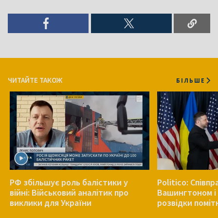
ЧИТАЙТЕ ТАКОЖ
БІЛЬШЕ
РФ збільшує роль балістики у
Politico: Співп
війні: Військовий аналітик про
Вашингтоном і 
виклики для України
розвідки поміт