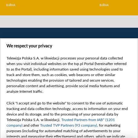
ВІЙНА
ВІЙНА
We respect your privacy
Telewizja Polska S.A. w likwidacji processes your personal data collected
when you visit individual websites on the tvp.pl Portal (hereinafter referred
to as the Portal), including information saved using technologies used to
Категорії
track and store them, such as cookies, web beacons or other similar
technologies enabling the provision of tailored and secure services,
Новини
personalize content and advertising, provide social media features and
analyze Internet traffic.
Війна
Докладно
Click "I accept and go to the website" to consent to the use of automatic
tracking and data collection technology, access to information on your end
Погляд
device and its storage, and to the processing of your personal data by
Цікаво
Telewizja Polska S.A. w likwidacji,
Trusted Partners from IAB* (1201
company)
and other
Trusted TVP Partners (93 company)
, for marketing
Slawa.tv
purposes (including for automated matching of advertisements to your
Про нас
interests and measuring their effectiveness) and others, which we indicate