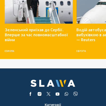
Зеленський приїхав до Сербії.
Водій автобуса
Вперше за час повномасштабної
вибухівкою в 
війни
— Reuters
ЄВРОПА
ЄВРОПА
Категорії