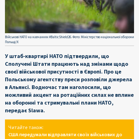
Військові НАТО на навчаннях #BalticShield26. Фото: Міністерство національної оборони
Польщі/Х
У штаб-квартирі НАТО підтвердили, що
Сполучені Штати працюють над змінами щодо
своєї військової присутності в Європі. Про це
Польському агентству преси розповіли джерела
в Альянсі. Водночас там наголосили, що
можливий акцент на ротаційних силах не вплине
на оборонні та стримувальні плани НАТО,
передає Slawa.
Читайте також:
США передумали відправляти своїх військових до