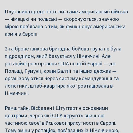
Плутанина щодо того, чиї саме американські війська
— німецькі чи польські — скорочуються, значною
мірою пов’язана з тим, як функціонує американська
армія в Європі.
2-га бронетанкова бригадна бойова група не була
підрозділом, який базується у Німеччині. Але
ротаційні розгортання США по всій Європі — до
Польщі, Румунії, країн Балтії та інших держав —
організовуються через систему командування та
логістики, штаб-квартира якої розташована в
Німеччині.
Рамштайн, Вісбаден і Штутгарт є основними
центрами, через які США керують значною
частиною своєї військової присутності в Європі.
Тому зміни у ротаціях, пов’язаних із Німеччиною,