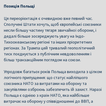
Позиція Польщі
Ця переорієнтація є очевидною вже певний час.
Сполучені Штати хочуть, щоб європейські союзники
несли більшу частину тягаря звичайної оборони, і
дедалі більше зосереджують увагу на Індо-
Тихоокеанському регіоні та інших пріоритетних
регіонах. За Трампа цей тривалий геополітичний
тиск поєднується з публічним невдоволенням і
більш транзакційним поглядом на союзи.
Упродовж багатьох років Польща виходила з цілком
логічного припущення: що статус найліпшого
союзника НАТО за витратами на оборону та
закупівлями озброєнь забезпечить їй захист. Наразі
Польща є однією з країн НАТО, яка найбільше
витрачає на оборону у співвідношенні до ВВП, а