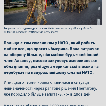
Американські солдати під час репетиції військового параду в Польщі. Фото: Neil
Milton/SOPA Images/LightRocket via Getty Images
Польща є тим союзником у НАТО, який робить
майже все, що просить Америка. Вона витрачає
на оборону більше, ніж майже будь-який інший
член Альянсу, масово закуповує американське
обладнання, розміщує американські війська та
перебуває на найуразливішому фланзі НАТО.
Утім, цього тижня країна опинилася в ситуації
невизначеності через раптове рішення Пентагону,
яке породило більше запитань, ніж відповідей.
Йдеться приблизно про 4 000 американських