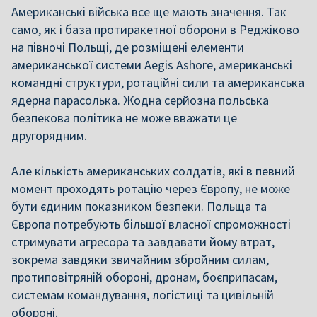
Американські війська все ще мають значення. Так
само, як і база протиракетної оборони в Реджіково
на півночі Польщі, де розміщені елементи
американської системи Aegis Ashore, американські
командні структури, ротаційні сили та американська
ядерна парасолька. Жодна серйозна польська
безпекова політика не може вважати це
другорядним.
Але кількість американських солдатів, які в певний
момент проходять ротацію через Європу, не може
бути єдиним показником безпеки. Польща та
Європа потребують більшої власної спроможності
стримувати агресора та завдавати йому втрат,
зокрема завдяки звичайним збройним силам,
протиповітряній обороні, дронам, боєприпасам,
системам командування, логістиці та цивільній
обороні.