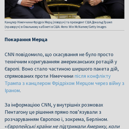
Канцлер Німеччини Фрідріх Мерц (ліворуч) та президент США Дональд Трамп
(праворуч) в Овальному кабінеті в США. Фото: Win McNamee/Getty Images
Покарання Мерца
CNN повідомило, що скасування не було просто
технічним коригуванням американських ротацій у
Європі. Воно стало частиною ширшого пакета дій,
спрямованих проти Німеччини
після конфлікту
Трампа з канцлером Фрідріхом Мерцом через війну з
Іраном
.
За інформацією CNN, у внутрішніх розмовах
Пентагону це рішення прямо пов’язували з
розчаруванням Європою і, зокрема, Берліном.
«
Європейські країни не підтримали Америку, коли