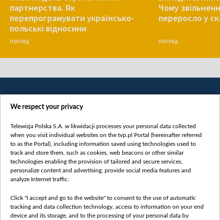
партнерства. Як
Чому звільнен
перепрограмувати українсько-
переросло у с
польські відносини
ПОГЛЯД
ПОГЛЯД
We respect your privacy
Telewizja Polska S.A. w likwidacji processes your personal data collected
when you visit individual websites on the tvp.pl Portal (hereinafter referred
to as the Portal), including information saved using technologies used to
Категорії
track and store them, such as cookies, web beacons or other similar
technologies enabling the provision of tailored and secure services,
Новини
personalize content and advertising, provide social media features and
analyze Internet traffic.
Війна
Докладно
Click "I accept and go to the website" to consent to the use of automatic
tracking and data collection technology, access to information on your end
Погляд
device and its storage, and to the processing of your personal data by