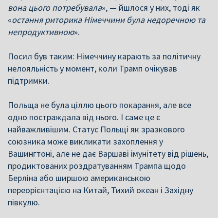
вона цього потребувала
», — йшлося у них, тоді як
«
остання риторика Німеччини була недоречною та
непродуктивною
».
Посил був таким: Німеччину карають за політичну
нелояльність у момент, коли Трамп очікував
підтримки.
Польща не була ціллю цього покарання, але все
одно постраждала від нього. І саме це є
найважливішим. Статус Польщі як зразкового
союзника може викликати захоплення у
Вашингтоні, але не дає Варшаві імунітету від рішень,
продиктованих роздратуванням Трампа щодо
Берліна або ширшою американською
переорієнтацією на Китай, Тихий океан і Західну
півкулю.