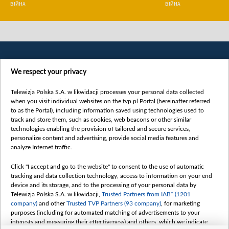
ВІЙНА
ВІЙНА
We respect your privacy
Telewizja Polska S.A. w likwidacji processes your personal data collected
when you visit individual websites on the tvp.pl Portal (hereinafter referred
to as the Portal), including information saved using technologies used to
Категорії
track and store them, such as cookies, web beacons or other similar
technologies enabling the provision of tailored and secure services,
Новини
personalize content and advertising, provide social media features and
analyze Internet traffic.
Війна
Докладно
Click "I accept and go to the website" to consent to the use of automatic
tracking and data collection technology, access to information on your end
Погляд
device and its storage, and to the processing of your personal data by
Цікаво
Telewizja Polska S.A. w likwidacji,
Trusted Partners from IAB* (1201
company)
and other
Trusted TVP Partners (93 company)
, for marketing
Slawa.tv
purposes (including for automated matching of advertisements to your
Про нас
interests and measuring their effectiveness) and others, which we indicate