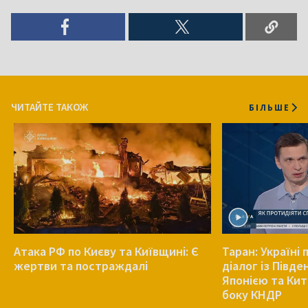
ЧИТАЙТЕ ТАКОЖ
БІЛЬШЕ
Атака РФ по Києву та Київщині: Є
Таран: Україні
жертви та постраждалі
діалог із Півд
Японією та Кит
боку КНДР