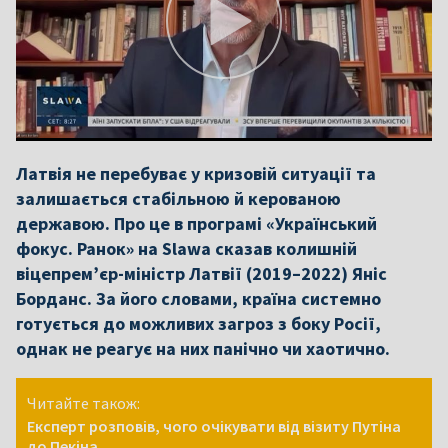
Латвія не перебуває у кризовій ситуації та
залишається стабільною й керованою
державою. Про це в програмі «Український
фокус. Ранок» на Slawa сказав колишній
віцепрем’єр-міністр Латвії (2019–2022) Яніс
Борданс. За його словами, країна системно
готується до можливих загроз з боку Росії,
однак не реагує на них панічно чи хаотично.
Читайте також:
Експерт розповів, чого очікувати від візиту Путіна
до Пекіна