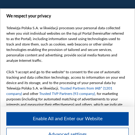
We respect your privacy
Telewizja Polska S.A. w likwidacji processes your personal data collected
when you visit individual websites on the tvp.pl Portal (hereinafter referred
to as the Portal), including information saved using technologies used to
Категорії
track and store them, such as cookies, web beacons or other similar
technologies enabling the provision of tailored and secure services,
Новини
personalize content and advertising, provide social media features and
analyze Internet traffic.
Війна
Докладно
Click "I accept and go to the website" to consent to the use of automatic
tracking and data collection technology, access to information on your end
Погляд
device and its storage, and to the processing of your personal data by
Цікаво
Telewizja Polska S.A. w likwidacji,
Trusted Partners from IAB* (1201
company)
and other
Trusted TVP Partners (93 company)
, for marketing
Slawa.tv
purposes (including for automated matching of advertisements to your
Про нас
interests and measuring their effectiveness) and others, which we indicate
below.
Контакти
Enable All and Enter our Website
Правила використання матеріалів
The purposes of processing your data by TVP S.A. w likwidacji are as
follows:
Обробка даних
Store and/or access information on a device
Advanced settings