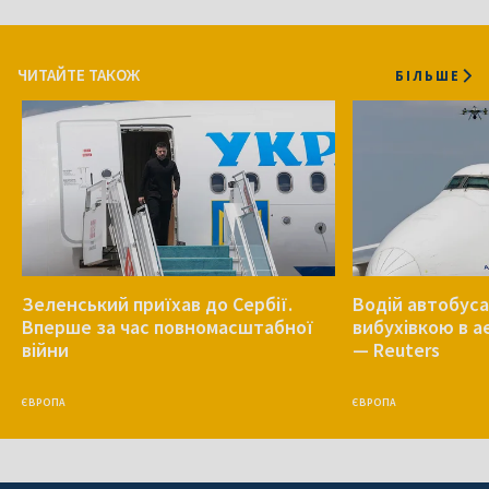
ЧИТАЙТЕ ТАКОЖ
БІЛЬШЕ
Зеленський приїхав до Сербії.
Водій автобуса
Вперше за час повномасштабної
вибухівкою в 
війни
— Reuters
ЄВРОПА
ЄВРОПА