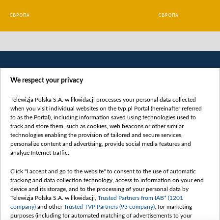
ЄВРОПА
ЄВРОПА
We respect your privacy
Telewizja Polska S.A. w likwidacji processes your personal data collected
when you visit individual websites on the tvp.pl Portal (hereinafter referred
to as the Portal), including information saved using technologies used to
Категорії
track and store them, such as cookies, web beacons or other similar
technologies enabling the provision of tailored and secure services,
Новини
personalize content and advertising, provide social media features and
analyze Internet traffic.
Війна
Докладно
Click "I accept and go to the website" to consent to the use of automatic
tracking and data collection technology, access to information on your end
Погляд
device and its storage, and to the processing of your personal data by
Цікаво
Telewizja Polska S.A. w likwidacji,
Trusted Partners from IAB* (1201
company)
and other
Trusted TVP Partners (93 company)
, for marketing
Slawa.tv
purposes (including for automated matching of advertisements to your