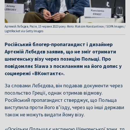
Артемій Лєбєдєв, Росія, 15 червня 2023 року. Фото: Maksim Konstantinov / SOPA Images /
LightRocket via Getty Images
Російський блогер-пропагандист і дизайнер
Артємій Лєбєдєв заявив, що не зміг отримати
шенгенську візу через позицію Польщі. Про
повідомляє Slawa з посиланням на його допис у
соцмережі «ВКонтактє».
За словами Лєбєдєва, він подавав документи через
посольство Греції, однак отримав відмову.
Російський пропагандист стверджує, що Польща
виступила проти його в’їзду, через що інші держави
також не можуть видати йому візу.
«Оскільки Польща є частиною Шенгенської зони, то