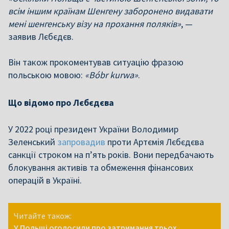
всім іншим країнам Шенгену заборонено видавати
мені шенгенську візу на прохання поляків»
, —
заявив Лєбєдєв.
Він також прокоментував ситуацію фразою
польською мовою:
«Bóbr kurwa»
.
Що відомо про Лєбєдєва
У 2022 році президент України Володимир
Зеленський
запровадив
проти Артємія Лєбєдєва
санкції строком на п’ять років. Вони передбачають
блокування активів та обмеження фінансових
операцій в Україні.
Читайте також:
У Польщі оголосили про затримання трьох