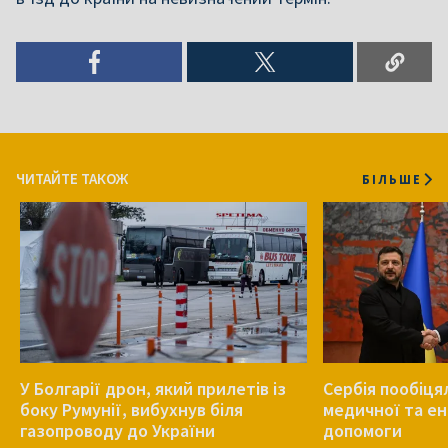
ЧИТАЙТЕ ТАКОЖ
БІЛЬШЕ
У Болгарії дрон, який прилетів із
Сербія пообіця
боку Румунії, вибухнув біля
медичної та е
газопроводу до України
допомоги