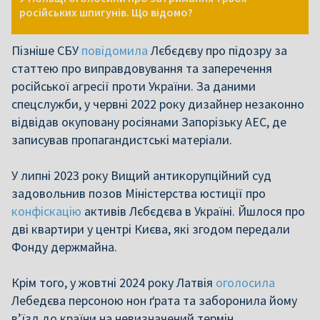
російських шпигунів. Що відомо?
Пізніше СБУ
повідомила
Лєбєдєву про підозру за
статтею про виправдовування та заперечення
російської агресії проти України. За даними
спецслужби, у червні 2022 року дизайнер незаконно
відвідав окуповану росіянами Запорізьку АЕС, де
записував пропагандистські матеріали.
У липні 2023 року Вищий антикорупційний суд
задовольнив позов Міністерства юстиції про
конфіскацію
активів Лєбєдєва в Україні. Йшлося про
дві квартири у центрі Києва, які згодом передали
Фонду держмайна.
Крім того, у жовтні 2024 року Латвія
оголосила
Лебедєва персоною нон ґрата та заборонила йому
в’їзд до країни на невизначений термін.