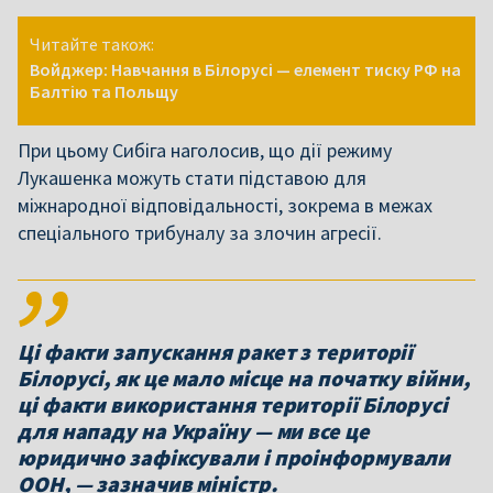
Читайте також:
Войджер: Навчання в Білорусі — елемент тиску РФ на
Балтію та Польщу
При цьому Сибіга наголосив, що дії режиму
Лукашенка можуть стати підставою для
міжнародної відповідальності, зокрема в межах
спеціального трибуналу за злочин агресії.
Ці факти запускання ракет з території
Білорусі, як це мало місце на початку війни,
ці факти використання території Білорусі
для нападу на Україну — ми все це
юридично зафіксували і проінформували
ООН, — зазначив міністр.