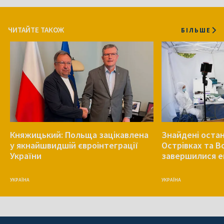
ЧИТАЙТЕ ТАКОЖ
БІЛЬШЕ
Княжицький: Польща зацікавлена
Знайдені остан
у якнайшвидшій євроінтеграції
Острівках та В
України
завершилися е
УКРАЇНА
УКРАЇНА