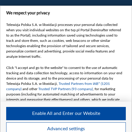
We respect your privacy
Telewizja Polska S.A. w likwidacji processes your personal data collected
when you visit individual websites on the tvp.pl Portal (hereinafter referred
to as the Portal), including information saved using technologies used to
Категорії
track and store them, such as cookies, web beacons or other similar
technologies enabling the provision of tailored and secure services,
Новини
personalize content and advertising, provide social media features and
analyze Internet traffic.
Війна
Докладно
Click "I accept and go to the website" to consent to the use of automatic
tracking and data collection technology, access to information on your end
Погляд
device and its storage, and to the processing of your personal data by
Цікаво
Telewizja Polska S.A. w likwidacji,
Trusted Partners from IAB* (1201
company)
and other
Trusted TVP Partners (93 company)
, for marketing
Slawa.tv
purposes (including for automated matching of advertisements to your
Про нас
interests and measuring their effectiveness) and others, which we indicate
below.
Контакти
Enable All and Enter our Website
Правила використання матеріалів
The purposes of processing your data by TVP S.A. w likwidacji are as
follows:
Обробка даних
Store and/or access information on a device
Advanced settings
Use limited data to select advertising