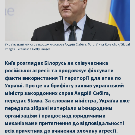
Український міністр закордонних справ Андрій Сибіга. Фото: Viktor Kovalchuk/Global
Images Ukraine via Getty Images
Київ розглядає Білорусь як співучасника
російської агресії та продовжує фіксувати
факти використання її території для атак по
Україні. Про це на брифінгу заявив український
міністр закордонних справ Андрій Сибіга,
передає Slawa. За словами міністра, Україна вже
передала зібрані матеріали міжнародним
організаціям і працює над юридичними
механізмами притягнення до відповідальності
всіх причетних до вчинення злочину агресії.