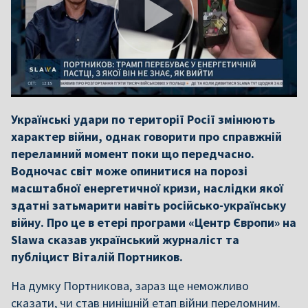
Українські удари по території Росії змінюють
характер війни, однак говорити про справжній
переламний момент поки що передчасно.
Водночас світ може опинитися на порозі
масштабної енергетичної кризи, наслідки якої
здатні затьмарити навіть російсько-українську
війну. Про це в етері програми «Центр Європи» на
Slawa сказав український журналіст та
публіцист Віталій Портников.
На думку Портникова, зараз ще неможливо
сказати, чи став нинішній етап війни переломним.