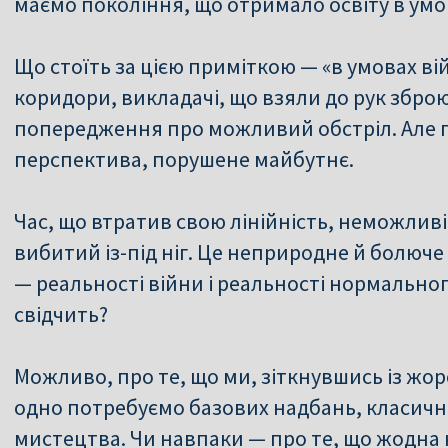
маємо покоління, що отримало освіту в умо
Що стоїть за цією приміткою — «в умовах ві
коридори, викладачі, що взяли до рук збро
попередження про можливий обстріл. Але г
перспектива, порушене майбутнє.
Час, що втратив свою лінійність, неможливі
вибитий із-під ніг. Це неприродне й болюче
— реальності війни і реальності нормально
свідчить?
Можливо, про те, що ми, зіткнувшись із жор
одно потребуємо базових надбань, класично
мистецтва. Чи навпаки — про те, що жодна 