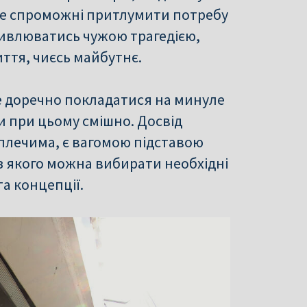
не спроможні притлумити потребу
живлюватись чужою трагедією,
ття, чиєсь майбутнє.
де доречно покладатися на минуле
и при цьому смішно. Досвід
 плечима, є вагомою підставою
із якого можна вибирати необхідні
а концепції.