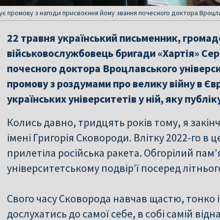
є промову з нагоди присвоєння йому звання почесного доктора Вроцлав
22 травня український письменник, громад
військовослужбовець бригади «Хартія» Сер
почесного доктора Вроцлавського університ
промову з роздумами про велику війну в Євр
українських університетів у ній, яку публік
Колись давно, тридцять років тому, я закін
імені Григорія Сковороди. Влітку 2022-го в
прилетіла російська ракета. Обгорілий пам
університетському подвір’ї посеред літньог
Cвого часу Сковорода навчав щастю, тонко 
дослухатись до самої себе, в собі самій відн