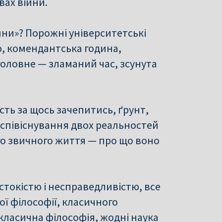
вах війни.
йни»? Порожні університетські
ю, комендантська година,
оловне — зламаний час, зсунута
сть за щось зачепитись, ґрунт,
 співіснування двох реальностей
го звичного життя — про що воно
стокістю і несправедливістю, все
ї філософії, класичного
класична філософія, жодні наука