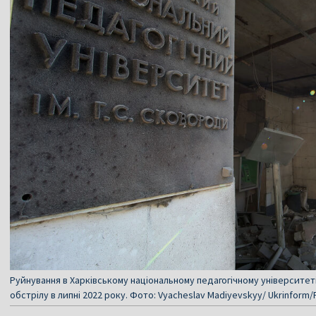
Руйнування в Харківському національному педагогічному університеті
обстрілу в липні 2022 року. Фото: Vyacheslav Madiyevskyy/ Ukrinform/F