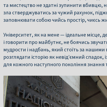
та мистецтво не здатні зупинити вбивцю, 
зла стверджуватись за чужий рахунок, під
заповнювати собою чийсь простір, чиєсь жи
Університет, як на мене — ідеальне місце, 
і говорити про майбутнє, не боячись звучат
мудрости і надбань, який стоїть за нашими
розглядати історію як невід’ємний спадок, 
для кожного наступного покоління знання т