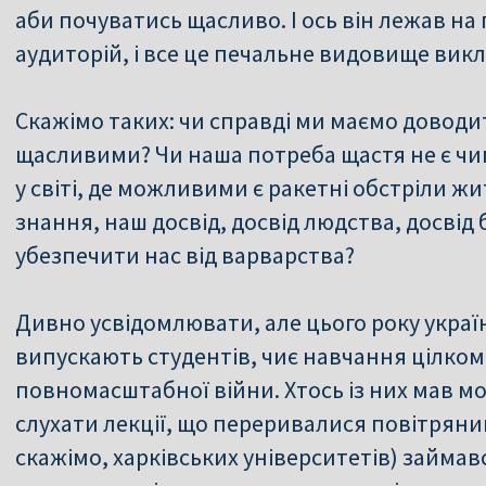
аби почуватись щасливо. І ось він лежав на
аудиторій, і все це печальне видовище вик
Скажімо таких: чи справді ми маємо доводи
щасливими? Чи наша потреба щастя не є ч
у світі, де можливими є ракетні обстріли жи
знання, наш досвід, досвід людства, досвід 
убезпечити нас від варварства?
Дивно усвідомлювати, але цього року украї
випускають студентів, чиє навчання цілком
повномасштабної війни. Хтось із них мав мо
слухати лекції, що переривалися повітряни
скажімо, харківських університетів) займа