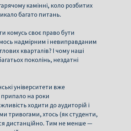
 гарячому камінні, коло розбитих
ликало багато питань.
ти комусь своє право бути
имось надмірним і невиправданим
тлових кварталів? І чому наші
багатьох поколінь, нездатні
нські університети вже
 припало на роки
жливість ходити до аудиторій і
ми тривогами, хтось (як студенти,
вся дистанційно. Тим не менше —