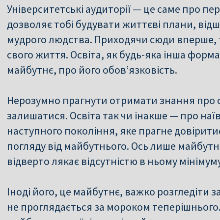
Університетські аудиторії — це саме про пе
дозволяє тобі будувати життєві плани, відш
мудрого людства. Приходячи сюди вперше, т
свого життя. Освіта, як будь-яка інша форма
майбутнє, про його обов’язковість.
Нерозумно прагнути отримати знання про сві
залишатися. Освіта так чи інакше — про наї
наступного покоління, яке прагне довірити
погляду від майбутнього. Ось лише майбутн
відверто лякає відсутністю в ньому мінімум
Іноді його, це майбутнє, важко розгледіти з
не проглядається за мороком теперішнього