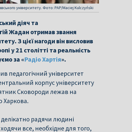
ського університету. Фото: PAP/Maciej Kulczyński
ський діяч та
гій Жадан отримав звання
ету. З цієї нагоди він висловив
опі у 21 столітті та реальність
уємо за «
Радіо Хартія
».
чив педагогічний університет
 центральний корпус університету
’ятник Сковороди лежав на
о Харкова.
і делікатно радячи людині
аходячи все, необхідне для того,