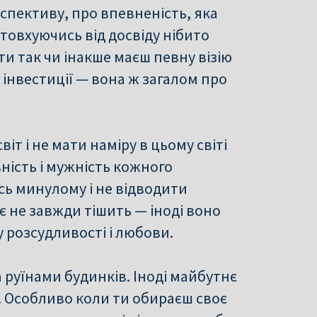
рспективу, про впевненість, яка
товхуючись від досвіду нібито
и так чи інакше маєш певну візію
 інвестиції — вона ж загалом про
т і не мати наміру в цьому світі
вність і мужність кожного
сь минулому і не відводити
є не завжди тішить — іноді воно
у розсудливості і любови.
а руїнами будинків. Іноді майбутнє
. Особливо коли ти обираєш своє