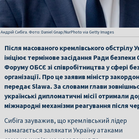
Андрій Сибіга. Фото: Daniel Gnap/NurPhoto via Getty Images
Після масованого кремлівського обстрілу Ук
ініціює термінове засідання Ради безпеки 
Форуму ОБСЄ зі співробітництва у сфері бе
організації. Про це заявив міністр закордо
передає Slawa. За словами глави зовнішнь
українські дипломатичні місії отримали 
міжнародні механізми реагування після чер
Сибіга зауважив, що кремлівський лідер
намагається залякати Україну атаками