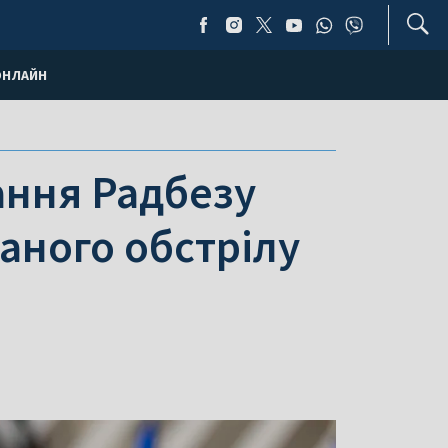
ОНЛАЙН
ання Радбезу
аного обстрілу