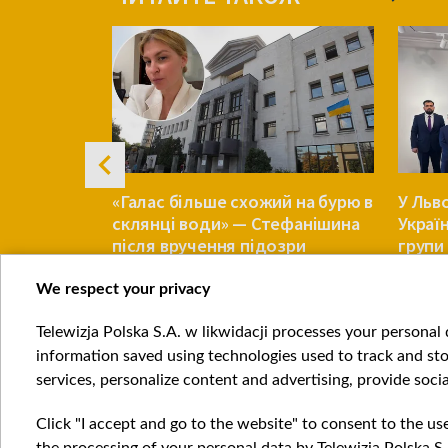
ачили
«Галас більше схожий на бурю в
У Льв
склянці води» — Стефанішина
Украї
чки при
після вручення підозри
групи 
похов
We respect your privacy
УКРАЇНА
УКРАЇНА
Telewizja Polska S.A. w likwidacji processes your personal d
Item
information saved using technologies used to track and sto
1
services, personalize content and advertising, provide socia
of
4
Click "I accept and go to the website" to consent to the us