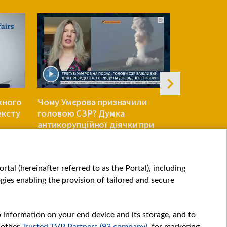
жного
Чому Умєрова призначили
«Галас біл
ексту
головою СЗР? Думка
склянці в
антикорупційної діячки при
після вруч
Міноборони
УКРАЇНА
УКРАЇНА
tal (hereinafter referred to as the Portal), including
ies enabling the provision of tailored and secure
o information on your end device and its storage, and to