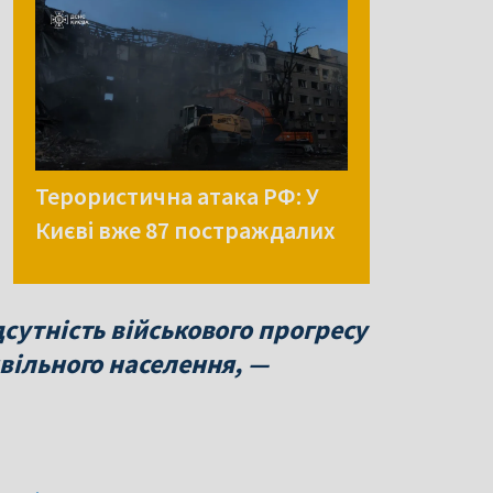
Терористична атака РФ: У
Києві вже 87 постраждалих
сутність військового прогресу
вільного населення, —