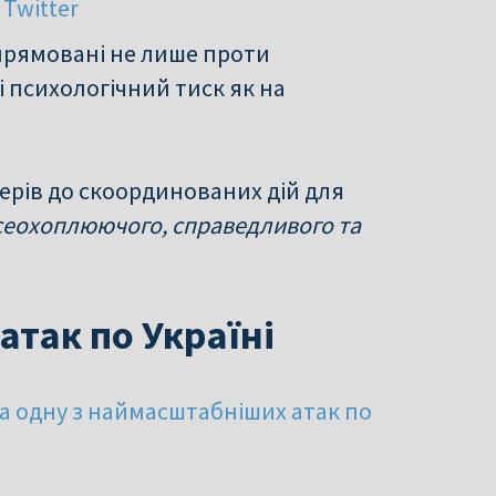
 Twitter
спрямовані не лише проти
і психологічний тиск як на
ерів до скоординованих дій для
сеохоплюючого, справедливого та
так по Україні
ла одну з наймасштабніших атак по