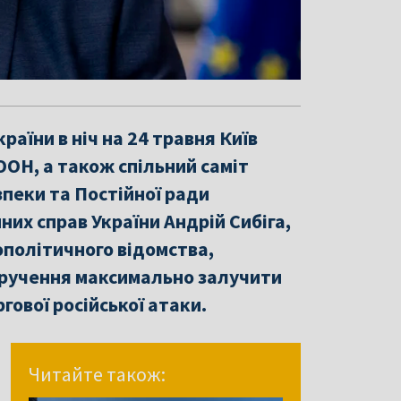
раїни в ніч на 24 травня Київ
ООН, а також спільний саміт
зпеки та Постійної ради
нних справ України Андрій Сибіга,
ополітичного відомства,
доручення максимально залучити
гової російської атаки.
Читайте також: