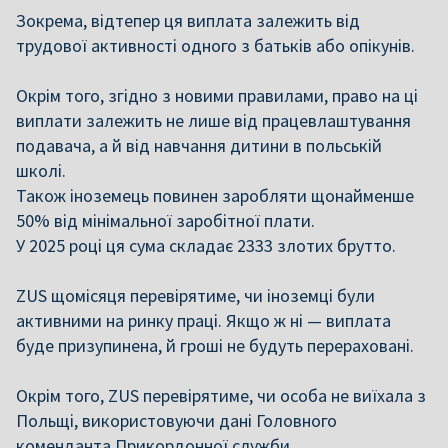
Зокрема, відтепер ця виплата залежить від
трудової активності одного з батьків або опікунів.
Окрім того, згідно з новими правилами, право на ці
виплати залежить не лише від працевлаштування
подавача, а й від
навчання дитини в польській
школі.
Також іноземець повинен
заробляти щонайменше
50% від мінімальної заробітної плати.
У 2025 році ця сума складає 2333 злотих брутто.
ZUS щомісяця перевірятиме, чи іноземці були
активними на ринку праці. Якщо ж ні —
виплата
буде призупинена
, й гроші не будуть перераховані.
Окрім того, ZUS перевірятиме,
чи особа не виїхала з
Польщі,
використовуючи дані Головного
коменданта Прикордонної служби.