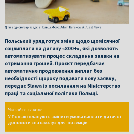
Діти в одному з дитсадків Польщі. Фото: Adam Burakowski/East News
Польський уряд готує зміни щодо щомісячної
соцвиплати на дитину «800+», які дозволять
автоматизувати процес складання заявки на
отримання грошей. Проєкт передбачає
автоматичне продовження виплат без
необхідності щороку подавати нову заявку,
передає Slawa із посиланням на Міністерство
праці та соціальної політики Польщі.
Читайте також:
У Польщі планують змінити умови виплати дитячої
допомоги «на школу» для іноземців