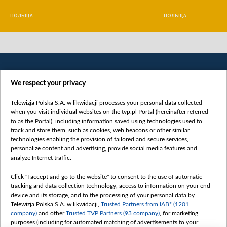
ПОЛЬЩА
ПОЛЬЩА
We respect your privacy
Telewizja Polska S.A. w likwidacji processes your personal data collected
when you visit individual websites on the tvp.pl Portal (hereinafter referred
to as the Portal), including information saved using technologies used to
Категорії
track and store them, such as cookies, web beacons or other similar
technologies enabling the provision of tailored and secure services,
Новини
personalize content and advertising, provide social media features and
analyze Internet traffic.
Війна
Докладно
Click "I accept and go to the website" to consent to the use of automatic
tracking and data collection technology, access to information on your end
Погляд
device and its storage, and to the processing of your personal data by
Цікаво
Telewizja Polska S.A. w likwidacji,
Trusted Partners from IAB* (1201
company)
and other
Trusted TVP Partners (93 company)
, for marketing
Slawa.tv
purposes (including for automated matching of advertisements to your