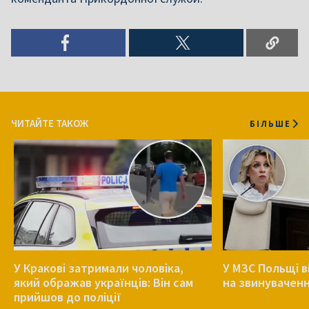
ЧИТАЙТЕ ТАКОЖ
БІЛЬШЕ
У Кракові затримали чоловіка,
У МЗС Польщі в
який ображав українців: Він сам
на звинуваченн
прийшов до поліції