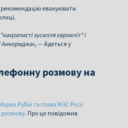
на рекомендацію евакуювати
олиці.
"нахраписті зусилля євроеліт" і
і Анкориджа
», — йдеться у
елефонну розмову на
рко Рубіо та глава МЗС Росії
у розмову
. Про це повідомив