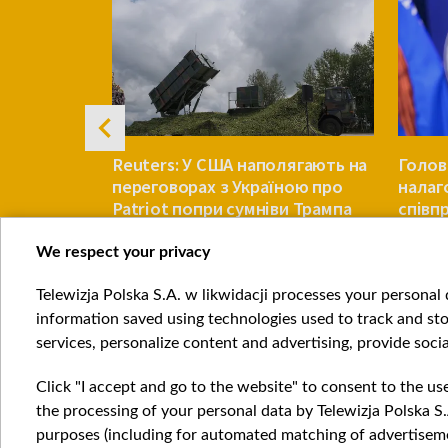
ом може
Reuters: У США наполягають на
Голов
переговорах з Україною про
налаг
Patriot попри сумніви Трампа
співп
Китаю
We respect your privacy
СВІТ
СВІТ
Telewizja Polska S.A. w likwidacji processes your personal d
Item
information saved using technologies used to track and sto
1
services, personalize content and advertising, provide socia
of
4
Click "I accept and go to the website" to consent to the us
the processing of your personal data by Telewizja Polska S.
purposes (including for automated matching of advertiseme