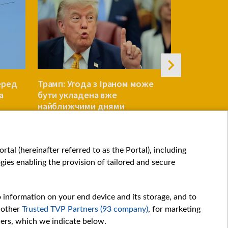
еред
Трамп: Угода з Іраном може
Reuters: У
а
бути укладена вже
переговор
найближчими днями
Patriot по
СВІТ
СВІТ
tal (hereinafter referred to as the Portal), including
ies enabling the provision of tailored and secure
o information on your end device and its storage, and to
 other
Trusted TVP Partners (93 company)
, for marketing
hers, which we indicate below.