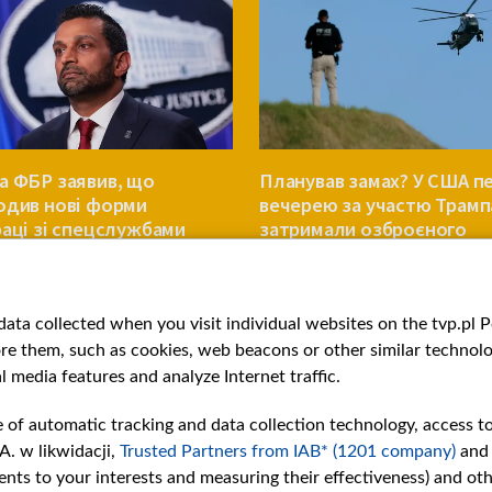
а ФБР заявив, що
Планував замах? У США п
одив нові форми
вечерею за участю Трамп
раці зі спецслужбами
затримали озброєного
 та Росії
чоловіка
СВІТ
ata collected when you visit individual websites on the tvp.pl Por
re them, such as cookies, web beacons or other similar technolog
l media features and analyze Internet traffic.
e of automatic tracking and data collection technology, access t
A. w likwidacji,
Trusted Partners from IAB* (1201 company)
and
nts to your interests and measuring their effectiveness) and ot