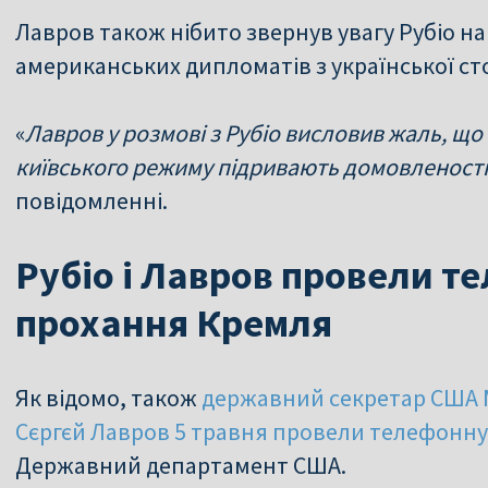
Лавров також нібито звернув увагу Рубіо 
американських дипломатів з української ст
«
Лавров у розмові з Рубіо висловив жаль, що 
київського режиму підривають домовленост
повідомленні.
Рубіо і Лавров провели т
прохання Кремля
Як відомо, також
державний секретар США Ма
Сєргєй Лавров 5 травня провели телефонн
Державний департамент США.