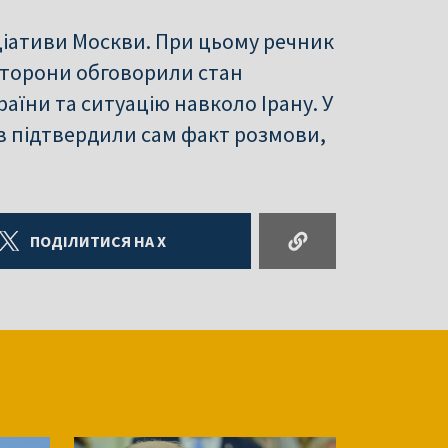
іціативи Москви. При цьому речник
сторони обговорили стан
раїни та ситуацію навколо Ірану. У
в підтвердили сам факт розмови,
ПОДІЛИТИСЯ НА X