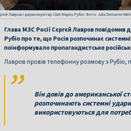
єргєй Лавров і держсекретар США Марко Рубіо. Фото: Julia Demaree Nikh
Глава МЗС Росії Сєргєй Лавров повідомив
Рубіо про те, що Росія розпочинає системні
поінформувало пропагандистське російське
Лавров провів телефонну розмову з Рубіо, п
Він довів до американської с
розпочинають системні удари п
використовуються для потреб 