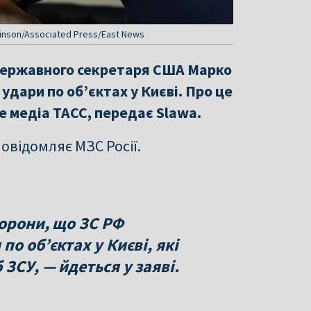
inson/Associated Press/East News
 державного секретаря США Марко
 удари по об’єктах у Києві. Про це
 медіа ТАСС, передає Slawa.
овідомляє МЗС Росії.
торони, що ЗС РФ
о об’єктах у Києві, які
ЗСУ, — йдеться у заяві.