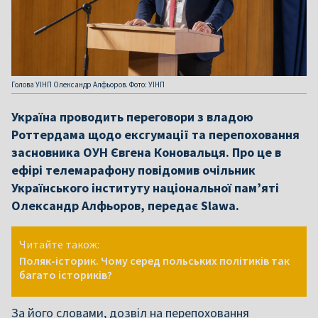
Голова УІНП Олександр Алфьоров. Фото: УІНП
Україна проводить переговори з владою
Роттердама щодо ексгумації та перепоховання
засновника ОУН Євгена Коновальця. Про це в
ефірі телемарафону повідомив очільник
Українського інституту національної пам’яті
Олександр Алфьоров, передає Slawa.
Читайте також:
Поляк-історик. Чому серед польських політиків так
багато істориків?
За його словами, дозвіл на перепоховання