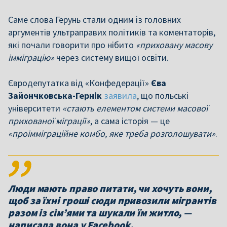
Саме слова Герунь стали одним із головних
аргументів ультраправих політиків та коментаторів,
які почали говорити про нібито
«приховану масову
імміграцію»
через систему вищої освіти.
Євродепутатка від «Конфедерації»
Єва
Зайончковська-Гернік
заявила
, що польські
університети
«стають елементом системи масової
прихованої міграції»
, а сама історія — це
«проімміграційне комбо, яке треба розголошувати»
.
Люди мають право питати, чи хочуть вони,
щоб за їхні гроші сюди привозили мігрантів
разом із сім’ями та шукали їм житло, —
написала вона у Facebook.