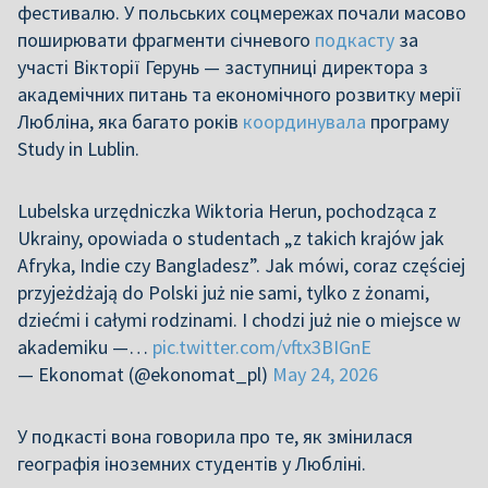
фестивалю. У польських соцмережах почали масово
поширювати фрагменти січневого
подкасту
за
участі Вікторії Герунь — заступниці директора з
академічних питань та економічного розвитку мерії
Любліна, яка багато років
координувала
програму
Study in Lublin.
Lubelska urzędniczka Wiktoria Herun, pochodząca z
Ukrainy, opowiada o studentach „z takich krajów jak
Afryka, Indie czy Bangladesz”. Jak mówi, coraz częściej
przyjeżdżają do Polski już nie sami, tylko z żonami,
dziećmi i całymi rodzinami. I chodzi już nie o miejsce w
akademiku —…
pic.twitter.com/vftx3BIGnE
— Ekonomat (@ekonomat_pl)
May 24, 2026
У подкасті вона говорила про те, як змінилася
географія іноземних студентів у Любліні.