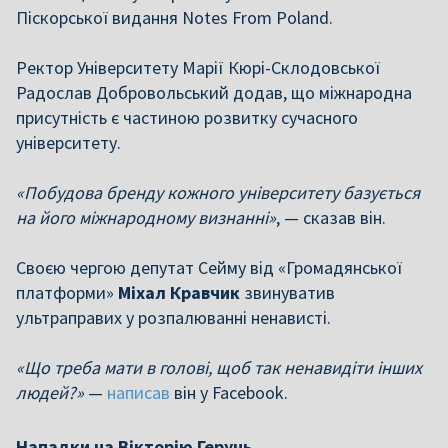
Піскорської видання Notes From Poland.
Ректор Університету Марії Кюрі-Склодовської
Радослав Добровольський додав, що міжнародна
присутність є частиною розвитку сучасного
університету.
«Побудова бренду кожного університету базується
на його міжнародному визнанні»
, — сказав він.
Своєю чергою депутат Сейму від «Громадянської
платформи»
Міхал Кравчик
звинуватив
ультраправих у розпалюванні ненависті.
«Що треба мати в голові, щоб так ненавидіти інших
людей?»
—
написав
він у Facebook.
Нападки на Вікторію Герунь