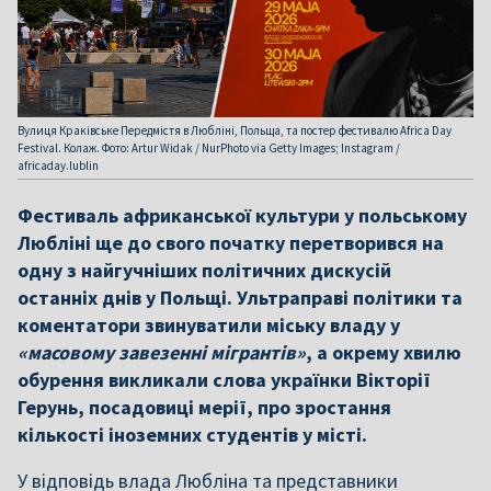
Вулиця Краківське Передмістя в Любліні, Польща, та постер фестивалю Africa Day
Festival. Колаж. Фото: Artur Widak / NurPhoto via Getty Images; Instagram /
africaday.lublin
Фестиваль африканської культури у польському
Любліні ще до свого початку перетворився на
одну з найгучніших політичних дискусій
останніх днів у Польщі. Ультраправі політики та
коментатори звинуватили міську владу у
«масовому завезенні мігрантів»
, а окрему хвилю
обурення викликали слова українки Вікторії
Герунь, посадовиці мерії, про зростання
кількості іноземних студентів у місті.
У відповідь влада Любліна та представники