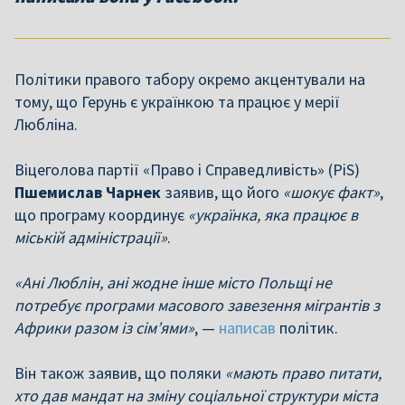
Політики правого табору окремо акцентували на
тому, що Герунь є українкою та працює у мерії
Любліна.
Віцеголова партії «Право і Справедливість» (PiS)
Пшемислав Чарнек
заявив, що його
«шокує факт»
,
що програму координує
«українка, яка працює в
міській адміністрації»
.
«Ані Люблін, ані жодне інше місто Польщі не
потребує програми масового завезення мігрантів з
Африки разом із сім’ями»
, —
написав
політик.
Він також заявив, що поляки
«мають право питати,
хто дав мандат на зміну соціальної структури міста