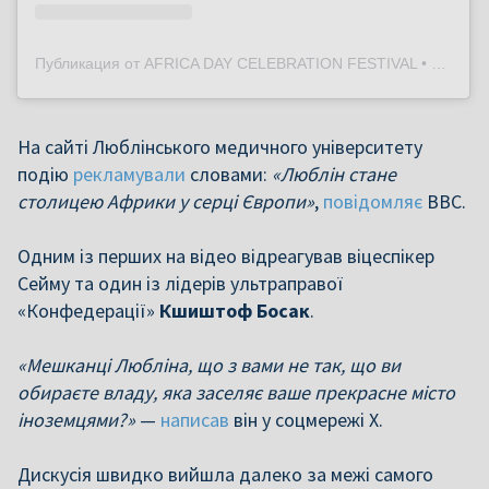
Публикация от AFRICA DAY CELEBRATION FESTIVAL • Lublin, May 29-30, 2026 (@africaday.lublin)
На сайті Люблінського медичного університету
подію
рекламували
словами:
«Люблін стане
столицею Африки у серці Європи»
,
повідомляє
BBC.
Одним із перших на відео відреагував віцеспікер
Сейму та один із лідерів ультраправої
«Конфедерації»
Кшиштоф Босак
.
«Мешканці Любліна, що з вами не так, що ви
обираєте владу, яка заселяє ваше прекрасне місто
іноземцями?»
—
написав
він у соцмережі X.
Дискусія швидко вийшла далеко за межі самого