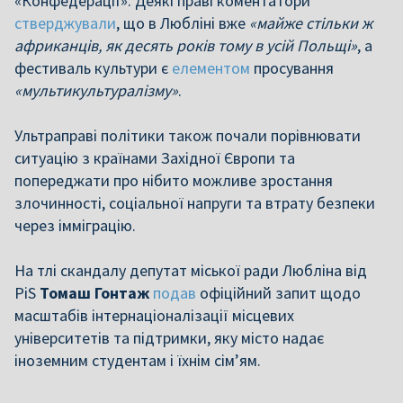
«Конфедерації». Деякі праві коментатори
стверджували
, що в Любліні вже
«майже стільки ж
африканців, як десять років тому в усій Польщі»
, а
фестиваль культури є
елементом
просування
«мультикультуралізму»
.
Ультраправі політики також почали порівнювати
ситуацію з країнами Західної Європи та
попереджати про нібито можливе зростання
злочинності, соціальної напруги та втрату безпеки
через імміграцію.
На тлі скандалу депутат міської ради Любліна від
PiS
Томаш Гонтаж
подав
офіційний запит щодо
масштабів інтернаціоналізації місцевих
університетів та підтримки, яку місто надає
іноземним студентам і їхнім сім’ям.