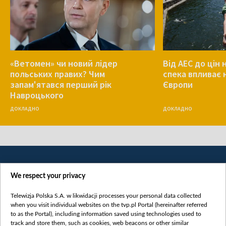
«Ветомен» чи новий лідер
Від АЕС до цін 
польських правих? Чим
спека впливає 
запам'ятався перший рік
Європи
Навроцького
ДОКЛАДНО
ДОКЛАДНО
We respect your privacy
Telewizja Polska S.A. w likwidacji processes your personal data collected
when you visit individual websites on the tvp.pl Portal (hereinafter referred
to as the Portal), including information saved using technologies used to
Категорії
track and store them, such as cookies, web beacons or other similar