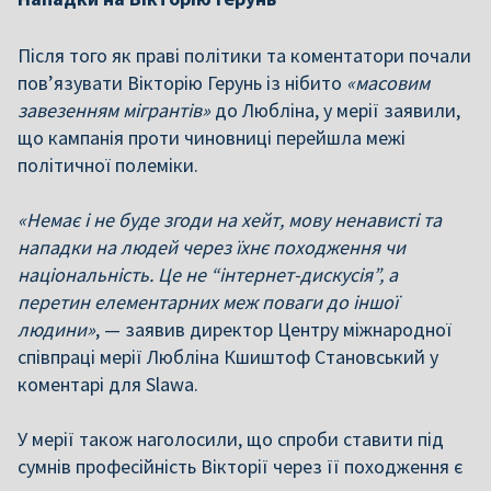
Після того як праві політики та коментатори почали
пов’язувати Вікторію Герунь із нібито
«масовим
завезенням мігрантів»
до Любліна, у мерії заявили,
що кампанія проти чиновниці перейшла межі
політичної полеміки.
«Немає і не буде згоди на хейт, мову ненависті та
нападки на людей через їхнє походження чи
національність. Це не “інтернет-дискусія”, а
перетин елементарних меж поваги до іншої
людини»
, — заявив директор Центру міжнародної
співпраці мерії Любліна Кшиштоф Становський у
коментарі для Slawa.
У мерії також наголосили, що спроби ставити під
сумнів професійність Вікторії через її походження є