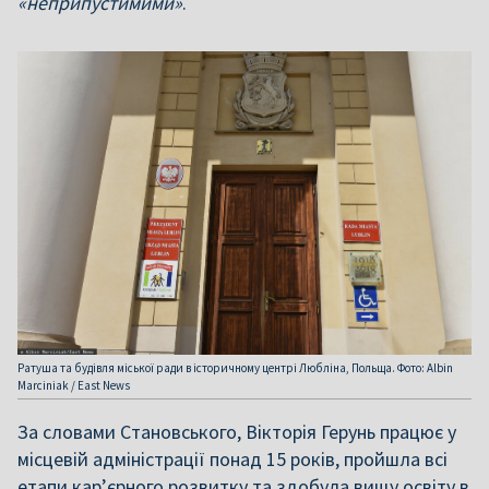
«неприпустимими»
.
Ратуша та будівля міської ради в історичному центрі Любліна, Польща. Фото: Albin
Marciniak / East News
За словами Становського, Вікторія Герунь працює у
місцевій адміністрації понад 15 років, пройшла всі
етапи кар’єрного розвитку та здобула вищу освіту в