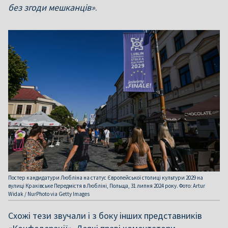
без згоди мешканців»
.
Постер кандидатури Любліна на статус Європейської столиці культури 2029 на
вулиці Краківське Передмістя в Любліні, Польща, 31 липня 2024 року. Фото: Artur
Widak / NurPhoto via Getty Images
Схожі тези звучали і з боку інших представників