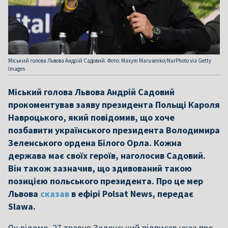
Міський голова Львова Андрій Садовий. Фото: Maxym Marusenko/NurPhoto via Getty
Images
Міський голова Львова Андрій Садовий
прокоментував заяву президента Польщі Кароля
Навроцького, який повідомив, що хоче
позбавити українського президента Володимира
Зеленського ордена Білого Орла. Кожна
держава має своїх героїв, наголосив Садовий.
Він також зазначив, що здивований такою
позицією польського президента. Про це мер
Львова
сказав
в ефірі Polsat News, передає
Slawa.
Як відомо, 27 травня Зеленський підписав указ про