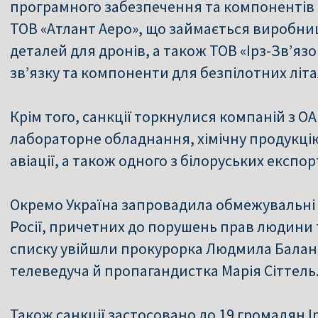
програмного забезпечення та компонентів 
ТОВ «Атлант Аеро», що займається виробниц
деталей для дронів, а також ТОВ «Ірз-Зв’яз
зв’язку та компоненти для безпілотних літал
Крім того, санкції торкнулися компаній з ОА
лабораторне обладнання, хімічну продукцію
авіації, а також одного з білоруських експо
Окремо Україна запровадила обмежувальні
Росії, причетних до порушень прав людини
списку увійшли прокурорка Людмила Баланд
телеведуча й пропагандистка Марія Сіттель
Також санкції застосовано до 19 громадян І