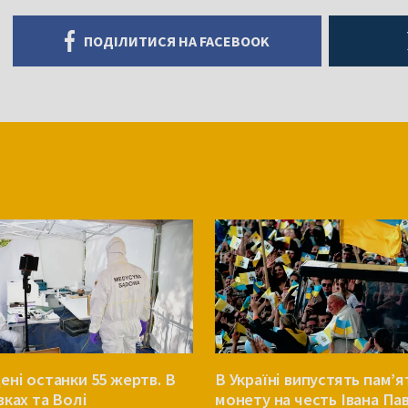
ПОДІЛИТИСЯ НА FACEBOOK
ені останки 55 жертв. В
В Україні випустять пам’я
вках та Волі
монету на честь Івана Пав