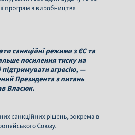
ції програм з виробництва
ти санкційні режими з ЄС та
альше посилення тиску на
їй підтримувати агресію, —
ний Президента з питань
ав Власюк.
них санкційних рішень, зокрема в
ропейського Союзу.