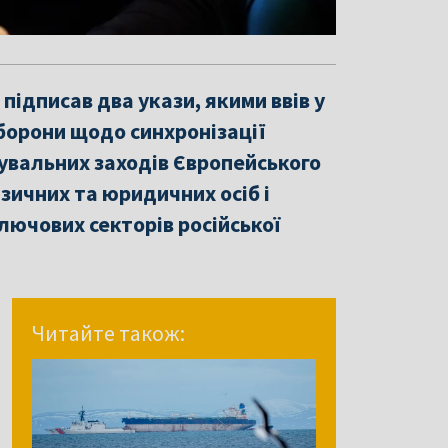
ідписав два укази, якими ввів у
оборони щодо синхронізації
жувальних заходів Європейського
зичних та юридичних осіб і
ючових секторів російської
Читайте також: