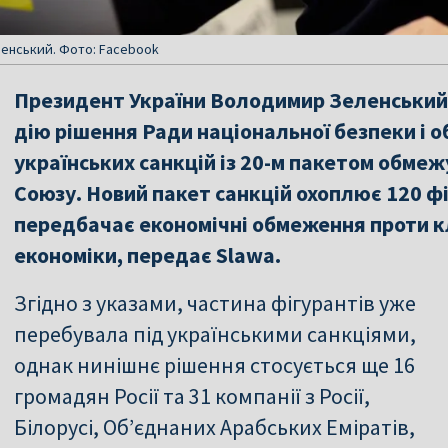
енський. Фото: Facebook
Президент України Володимир Зеленський п
дію рішення Ради національної безпеки і 
українських санкцій із 20-м пакетом обме
Союзу. Новий пакет санкцій охоплює 120 фі
передбачає економічні обмеження проти кл
економіки, передає Slawa.
Згідно з указами, частина фігурантів уже
перебувала під українськими санкціями,
однак нинішнє рішення стосується ще 16
громадян Росії та 31 компанії з Росії,
Білорусі, Об’єднаних Арабських Еміратів,