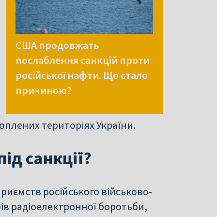
США продовжать
послаблення санкцій проти
російської нафти. Що стало
причиною?
оплених територіях України.
ід санкції?
иємств російського військово-
ів радіоелектронної боротьби,