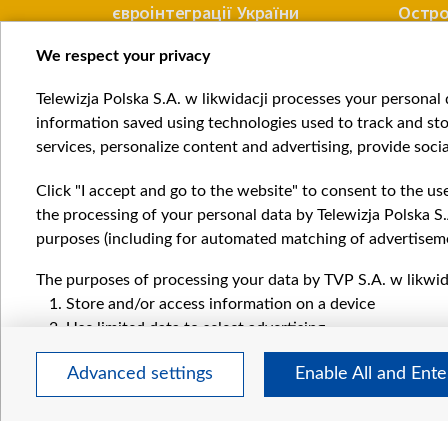
аїни
євроінтеграції України
Остро
ексгу
We respect your privacy
УКРАЇНА
УКРАЇНА
Telewizja Polska S.A. w likwidacji processes your personal d
Item
information saved using technologies used to track and sto
1
services, personalize content and advertising, provide socia
of
4
Click "I accept and go to the website" to consent to the us
the processing of your personal data by Telewizja Polska S.
purposes (including for automated matching of advertiseme
The purposes of processing your data by TVP S.A. w likwida
Катего
Store and/or access information on a device
Новин
Use limited data to select advertising
Війна
Create profiles for personalised advertising
Докла
Advanced settings
Enable All and Ent
Use profiles to select personalised advertising
Погляд
Create profiles to personalise content
Цікаво
Use profiles to select personalised content