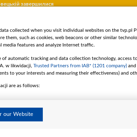
вецькій завершилися
мації
УКРАЇНА
ata collected when you visit individual websites on the tvp.pl Por
re them, such as cookies, web beacons or other similar technolog
l media features and analyze Internet traffic.
e of automatic tracking and data collection technology, access t
A. w likwidacji,
Trusted Partners from IAB* (1201 company)
and
nts to your interests and measuring their effectiveness) and ot
cji are as follows:
рії
Slawa.tv
и
Про нас
Контакти
дно
Правила використання матер
er our Website