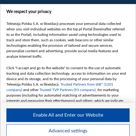
We respect your privacy
Telewizja Polska S.A. w likwidacji processes your personal data collected
when you visit individual websites on the tvp.pl Portal (hereinafter referred
to as the Portal), including information saved using technologies used to
Категорії
track and store them, such as cookies, web beacons or other similar
technologies enabling the provision of tailored and secure services,
Новини
personalize content and advertising, provide social media features and
analyze Internet traffic.
Війна
Докладно
Click "I accept and go to the website" to consent to the use of automatic
tracking and data collection technology, access to information on your end
Погляд
device and its storage, and to the processing of your personal data by
Цікаво
Telewizja Polska S.A. w likwidacji,
Trusted Partners from IAB* (1201
company)
and other
Trusted TVP Partners (93 company)
, for marketing
Slawa.tv
purposes (including for automated matching of advertisements to your
Про нас
interests and measuring their effectiveness) and others, which we indicate
below.
Контакти
Enable All and Enter our Website
Правила використання матеріалів
The purposes of processing your data by TVP S.A. w likwidacji are as
follows:
Обробка даних
Store and/or access information on a device
Advanced settings
Use limited data to select advertising