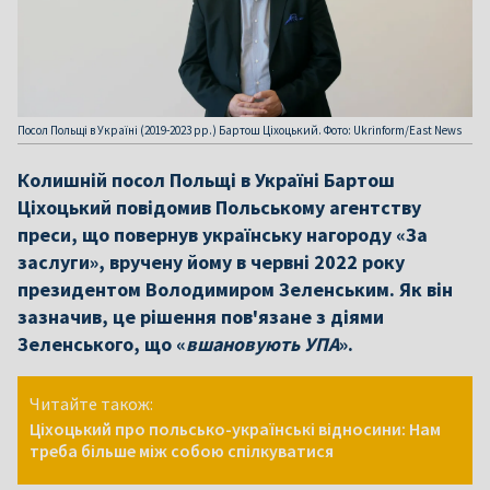
Посол Польщі в Україні (2019-2023 рр.) Бартош Ціхоцький. Фото: Ukrinform/East News
Колишній посол Польщі в Україні Бартош
Ціхоцький повідомив Польському агентству
преси, що повернув українську нагороду «За
заслуги», вручену йому в червні 2022 року
президентом Володимиром Зеленським. Як він
зазначив, це рішення пов'язане з діями
Зеленського, що «
вшановують УПА
».
Читайте також:
Ціхоцький про польсько-українські відносини: Нам
треба більше між собою спілкуватися