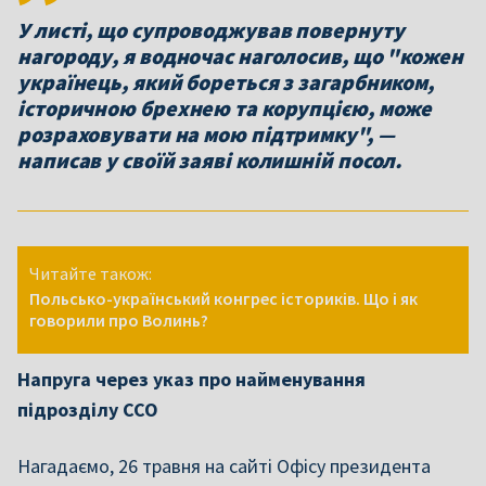
У листі, що супроводжував повернуту
нагороду, я водночас наголосив, що "кожен
українець, який бореться з загарбником,
історичною брехнею та корупцією, може
розраховувати на мою підтримку", —
написав у своїй заяві колишній посол.
Читайте також:
Польсько-український конгрес істориків. Що і як
говорили про Волинь?
Напруга через указ про найменування
підрозділу ССО
Нагадаємо, 26 травня на сайті Офісу президента