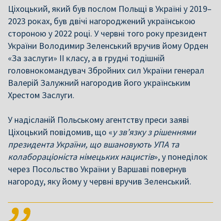
Ціхоцький, який був послом Польщі в Україні у 2019–
2023 роках, був двічі нагороджений українською
стороною у 2022 році. У червні того року президент
України Володимир Зеленський вручив йому Орден
«За заслуги» II класу, а в грудні тодішній
головнокомандувач Збройних сил України генерал
Валерій Залужний нагородив його українським
Хрестом Заслуги.
У надісланій Польському агентству преси заяві
Ціхоцький повідомив, що «
у зв’язку з рішеннями
президента України, що вшановують УПА та
колабораціоніста німецьких нацистів
», у понеділок
через Посольство України у Варшаві повернув
нагороду, яку йому у червні вручив Зеленський.