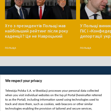
Хто з президентів Польщі мав
У Польщі виник
найбільший рейтинг після року
ПіС і «Конфеде
каденції? Це не Навроцький
депортації укр
ПОЛЬЩА
ПОЛЬЩА
We respect your privacy
Telewizja Polska S.A. w likwidacji processes your personal data collected
when you visit individual websites on the tvp.pl Portal (hereinafter referred
to as the Portal), including information saved using technologies used to
Категорії
track and store them, such as cookies, web beacons or other similar
technologies enabling the provision of tailored and secure services,