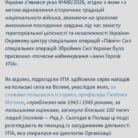
України з'явився указ №440/2026, згідно з яким «
з
метою відновлення історичних традицій
національного війська, зважаючи на зразкове
виконання покладених завдань під час захисту
територіальної цілісності та незалежності України
»
Окремому центру спеціальних операцій «Північ» Сил
спеціальних операцій Збройних Сил України було
присвоєно «почесне найменування «
імені Героїв
УПА
».
Як відомо, підрозділи УПА здійснили серію нападів
на польські села на Волині, унаслідок яких,
за
словами польського історика, професора Ґжеґожа
Мотики
, «
приблизно між 1943 і 1945 роками, за
польськими оцінками, загинуло близько 100 тисяч
людей [поляків — Ред.]
». Сьогодні в Польщі ці події
розглядають як геноцид із засудженням діяльності
УПА, яка спиралася на ідеологію Організації