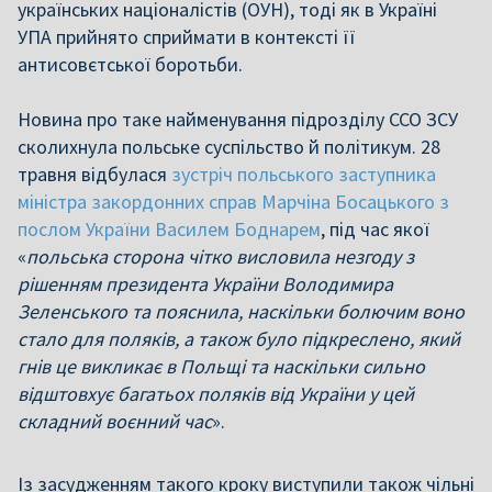
українських націоналістів (ОУН), тоді як в Україні
УПА прийнято сприймати в контексті її
антисовєтської боротьби.
Новина про таке найменування підрозділу ССО ЗСУ
сколихнула польське суспільство й політикум. 28
травня відбулася
зустріч польського заступника
міністра закордонних справ Марчіна Босацького з
послом України Василем Боднарем
, під час якої
«
польська сторона чітко висловила незгоду з
рішенням президента України Володимира
Зеленського та пояснила, наскільки болючим воно
стало для поляків, а також було підкреслено, який
гнів це викликає в Польщі та наскільки сильно
відштовхує багатьох поляків від України у цей
складний воєнний час
».
Із засудженням такого кроку виступили також чільні