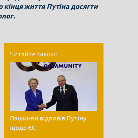
о кінця життя Путіна досягти
олог.
Читайте також:
Пашинян відповів Путіну
щодо ЄС