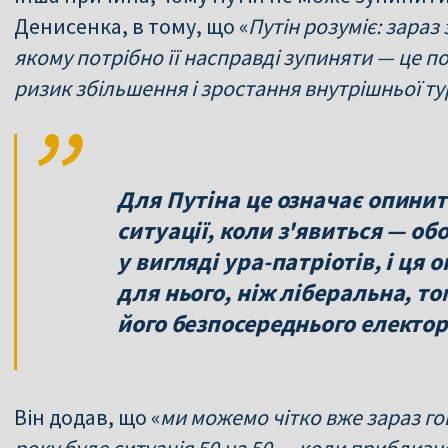
Денисенка, в тому, що «
Путін розуміє: зараз
якому потрібно її насправді зупиняти — це п
ризик збільшення і зростання внутрішньої т
Для Путіна це означає опинит
ситуації, коли з'явиться — об
у вигляді ура-патріотів, і ця
для нього, ніж ліберальна, т
його безпосереднього електор
Він додав, що «
ми можемо чітко вже зараз го
року буде ситуація 50 на 50 — коли приблизн