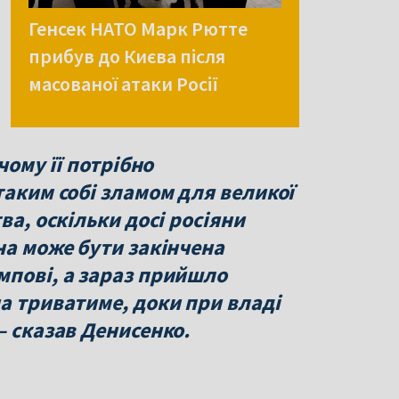
Генсек НАТО Марк Рютте
прибув до Києва після
масованої атаки Росії
чому її потрібно
таким собі зламом для великої
ва, оскільки досі росіяни
на може бути закінчена
мпові, а зараз прийшло
а триватиме, доки при владі
— сказав Денисенко.