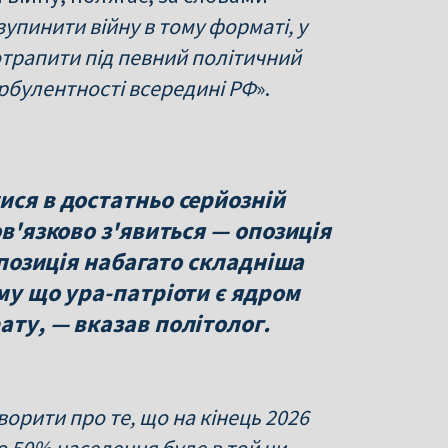
 зупинити війну в тому форматі, у
отрапити під певний політичний
урбулентності всередині РФ
».
ися в достатньо серйозній
ов'язково з'явиться — опозиція
 опозиція набагато складніша
ому що ура-патріоти є ядром
ату, — вказав політолог.
ворити про те, що на кінець 2026
о 50% населення буде в той чи