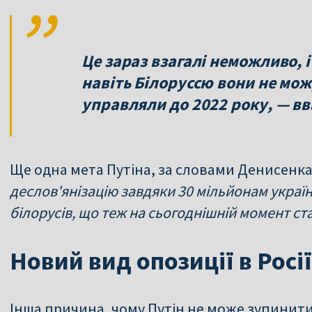
Це зараз взагалі неможливо, і
навіть Білоруссю вони не мож
управляли до 2022 року, — вв
Ще одна мета Путіна, за словами Денисенка,
деслов'янізацію завдяки 30 мільйонам україн
білорусів, що теж на сьогоднішній момент с
Новий вид опозиції в Росії
Інша причина, чому Путін не може зупинити 