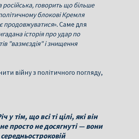
на російська, говорить що більше
 і політичному блокові Кремля
ає продовжуватися
». Саме для
игадана історія про удар по
ів "вазмєздія" і знищення
нити війну з політичного погляду,
 у тім, що всі ті цілі, які він
 не просто не досягнуті — вони
й середньостроковій