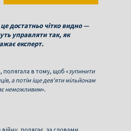
 це достатньо чітко видно —
уть управляти так, як
ажає експерт.
 полягала в тому, щоб «
зупинити
ців, а потім іще дев'яти мільйонам
тає неможливим
».
війну, полягає, за словами