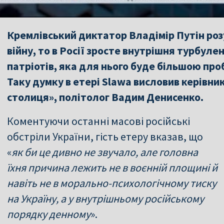
Кремлівський диктатор Владімір Путін роз
війну, то в Росії зросте внутрішня турбулен
патріотів, яка для нього буде більшою про
Таку думку в етері Slawa висловив керівни
столиця», політолог Вадим Денисенко.
Коментуючи останні масові російські
обстріли України, гість етеру вказав, що
«
як би це дивно не звучало, але головна
їхня причина лежить не в воєнній площині й
навіть не в морально-психологічному тиску
на Україну, а у внутрішньому російському
порядку денному
».