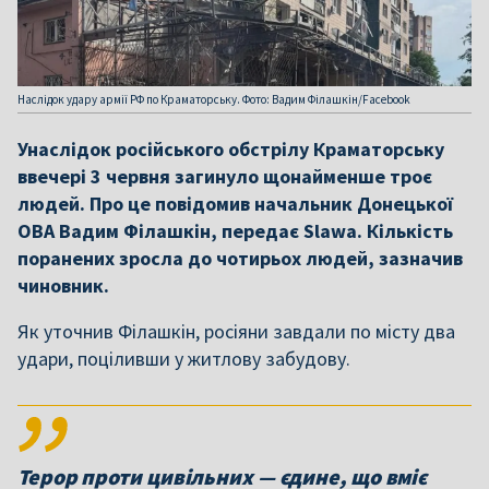
Наслідок удару армії РФ по Краматорську. Фото: Вадим Філашкін/Facebook
Унаслідок російського обстрілу Краматорську
ввечері 3 червня загинуло щонайменше троє
людей. Про це повідомив начальник Донецької
ОВА Вадим Філашкін, передає Slawa. Кількість
поранених зросла до чотирьох людей, зазначив
чиновник.
Як уточнив Філашкін, росіяни завдали по місту два
удари, поціливши у житлову забудову.
Терор проти цивільних — єдине, що вміє