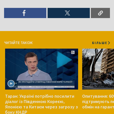
ЧИТАЙТЕ ТАКОЖ
БІЛЬШЕ
Таран: Україні потрібно посилити
Опитування: 60
діалог із Південною Кореєю,
підтримують п
Японією та Китаєм через загрозу з
обмін на гаран
боку КНДР