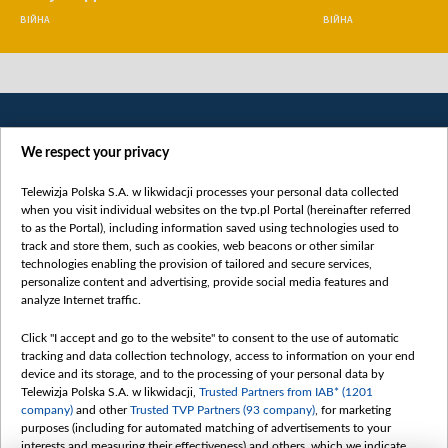
ВІЙНА
ВІЙНА
We respect your privacy
Telewizja Polska S.A. w likwidacji processes your personal data collected
when you visit individual websites on the tvp.pl Portal (hereinafter referred
to as the Portal), including information saved using technologies used to
Категорії
track and store them, such as cookies, web beacons or other similar
technologies enabling the provision of tailored and secure services,
Новини
personalize content and advertising, provide social media features and
analyze Internet traffic.
Війна
Докладно
Click "I accept and go to the website" to consent to the use of automatic
tracking and data collection technology, access to information on your end
Погляд
device and its storage, and to the processing of your personal data by
Цікаво
Telewizja Polska S.A. w likwidacji,
Trusted Partners from IAB* (1201
company)
and other
Trusted TVP Partners (93 company)
, for marketing
Slawa.tv
purposes (including for automated matching of advertisements to your
interests and measuring their effectiveness) and others, which we indicate