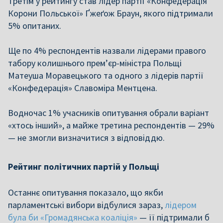
Третім у рейтингу став лідер партії «Конфедерація
Корони Польської» Ґжеґож Браун, якого підтримали
5% опитаних.
Ще по 4% респондентів назвали лідерами правого
табору колишнього прем’єр-міністра Польщі
Матеуша Моравецького та одного з лідерів партії
«Конфедерація» Славоміра Ментцена.
Водночас 1% учасників опитування обрали варіант
«хтось інший», а майже третина респондентів — 29%
— не змогли визначитися з відповіддю.
Рейтинг політичних партій у Польщі
Останнє опитування показало, що якби
парламентські вибори відбулися зараз,
лідером
була би «Громадянська коаліція»
— її підтримали б