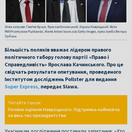
Зліва направо: Ґжеґож Браун, Ярослав Качинський, Кароль Навроцький. Фото:
PAP/Przemysław Piątkowski, Marek Antoni Iwanczuk/Getty Images, пресслужба Віктора
Орбана
Більшість поляків вважає лідером правого
політичного табору голову партії «Право і
Справедливість» Ярослава Качинського. Про це
свідчать результати опитування, проведеного
Інститутом досліджень Pollster для видання
Super Express,
передає Slawa.
Читайте також:
Поляки оцінили Навроцького: Підтримка найнижча
за весь час президентства
Учасникам дослідження поставили запитання:
«Хто,