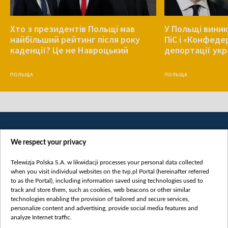
Хто з президентів Польщі мав
У Польщі виник
найбільший рейтинг після року
ПіС і «Конфеде
каденції? Це не Навроцький
депортації укр
ПОЛЬЩА
ПОЛЬЩА
We respect your privacy
Telewizja Polska S.A. w likwidacji processes your personal data collected
when you visit individual websites on the tvp.pl Portal (hereinafter referred
to as the Portal), including information saved using technologies used to
Категорії
track and store them, such as cookies, web beacons or other similar
technologies enabling the provision of tailored and secure services,
Новини
personalize content and advertising, provide social media features and
analyze Internet traffic.
Війна