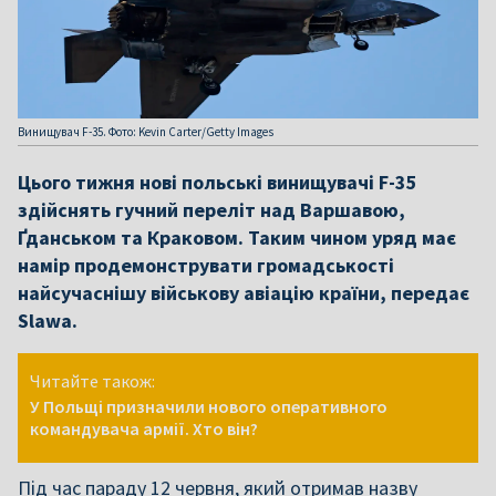
Винищувач F-35. Фото: Kevin Carter/Getty Images
Цього тижня нові польські винищувачі F-35
здійснять гучний переліт над Варшавою,
Ґданськом та Краковом. Таким чином уряд має
намір продемонструвати громадськості
найсучаснішу військову авіацію країни, передає
Slawa.
Читайте також:
У Польщі призначили нового оперативного
командувача армії. Хто він?
Під час параду 12 червня, який отримав назву