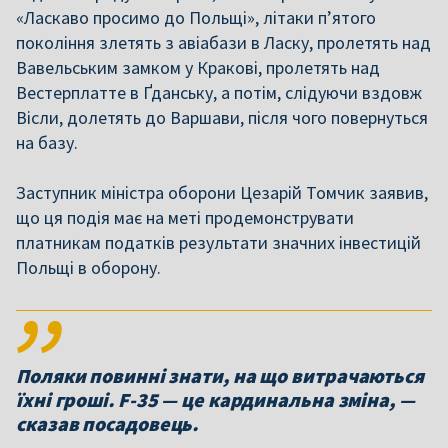
«Ласкаво просимо до Польщі», літаки п’ятого
покоління злетять з авіабази в Ласку, пролетять над
Вавельським замком у Кракові, пролетять над
Вестерплатте в Ґданську, а потім, слідуючи вздовж
Вісли, долетять до Варшави, після чого повернуться
на базу.
Заступник міністра оборони Цезарій Томчик заявив,
що ця подія має на меті продемонструвати
платникам податків результати значних інвестицій
Польщі в оборону.
Поляки повинні знати, на що витрачаються
їхні гроші. F-35 — це кардинальна зміна, —
сказав посадовець.