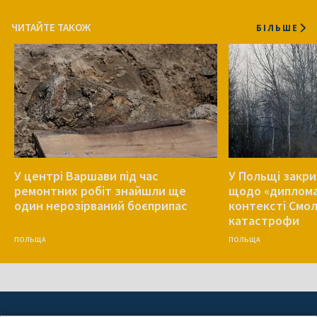
ЧИТАЙТЕ ТАКОЖ
БІЛЬШЕ
У центрі Варшави під час
У Польщі закр
ремонтних робіт знайшли ще
щодо «диплома
один нерозірваний боєприпас
контексті Смо
катастрофи
ПОЛЬЩА
ПОЛЬЩА