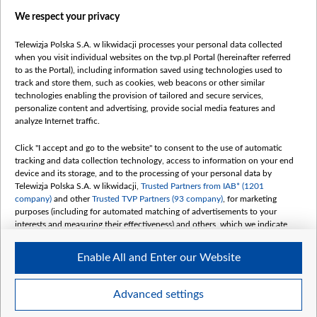
We respect your privacy
Telewizja Polska S.A. w likwidacji processes your personal data collected
when you visit individual websites on the tvp.pl Portal (hereinafter referred
to as the Portal), including information saved using technologies used to
Категорії
track and store them, such as cookies, web beacons or other similar
technologies enabling the provision of tailored and secure services,
Новини
personalize content and advertising, provide social media features and
analyze Internet traffic.
Війна
Докладно
Click "I accept and go to the website" to consent to the use of automatic
tracking and data collection technology, access to information on your end
Погляд
device and its storage, and to the processing of your personal data by
Цікаво
Telewizja Polska S.A. w likwidacji,
Trusted Partners from IAB* (1201
company)
and other
Trusted TVP Partners (93 company)
, for marketing
Slawa.tv
purposes (including for automated matching of advertisements to your
Про нас
interests and measuring their effectiveness) and others, which we indicate
below.
Контакти
Enable All and Enter our Website
Правила використання матеріалів
The purposes of processing your data by TVP S.A. w likwidacji are as
follows:
Обробка даних
Store and/or access information on a device
Advanced settings
Use limited data to select advertising
Create profiles for personalised advertising