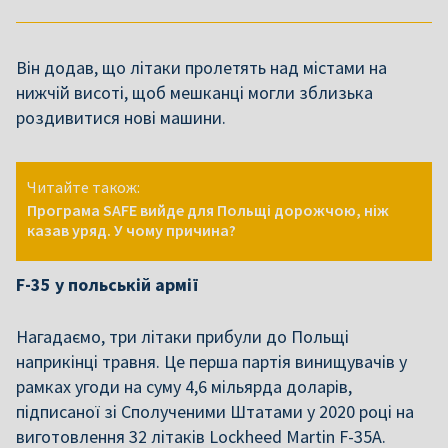
Він додав, що літаки пролетять над містами на
нижчій висоті, щоб мешканці могли зблизька
роздивитися нові машини.
Читайте також:
Програма SAFE вийде для Польщі дорожчою, ніж
казав уряд. У чому причина?
F-35 у польській армії
Нагадаємо, три літаки прибули до Польщі
наприкінці травня. Це перша партія винищувачів у
рамках угоди на суму 4,6 мільярда доларів,
підписаної зі Сполученими Штатами у 2020 році на
виготовлення 32 літаків Lockheed Martin F-35A.