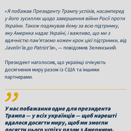
«
Я побажав Президенту Трампу успіхів, насамперед
у його зусиллях щодо завершення війни Росії проти
України. Також подякував йому за всю підтримку,
яку Америка надає Україні, і важливо, що ми з
вдячністю пам’ятаємо кожен крок цієї підтримки, від
Javelinʼів до Patriotʼів
», — повідомив Зеленський.
Президент наголосив, що українці очікують
досягнення миру разом із США та іншими
партнерами.
У нас побажання одне для президента
Трампа — у всіх українців — щоб нарешті
вдалося досягти миру, щоб ми змогли
досягти цього успіху разом з Америкою,