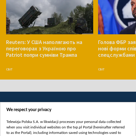
Reuters: У США наполягають на
Голова ФБР зая
переговорах з Україною про
нові форми спів
Patriot попри сумніви Трампа
спецслужбами 
СВІТ
СВІТ
We respect your privacy
Telewizja Polska S.A. w likwidacji processes your personal data collected
when you visit individual websites on the tvp.pl Portal (hereinafter referred
to as the Portal), including information saved using technologies used to