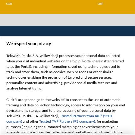
СВІТ
СВІТ
We respect your privacy
Telewizja Polska S.A. w likwidacji processes your personal data collected
when you visit individual websites on the tvp.pl Portal (hereinafter referred
to as the Portal), including information saved using technologies used to
Категорії
track and store them, such as cookies, web beacons or other similar
technologies enabling the provision of tailored and secure services,
Новини
personalize content and advertising, provide social media features and
analyze Internet traffic.
Війна
Докладно
Click "I accept and go to the website" to consent to the use of automatic
tracking and data collection technology, access to information on your end
Погляд
device and its storage, and to the processing of your personal data by
Цікаво
Telewizja Polska S.A. w likwidacji,
Trusted Partners from IAB* (1201
company)
and other
Trusted TVP Partners (93 company)
, for marketing
Slawa.tv
purposes (including for automated matching of advertisements to your
Про нас
interests and measuring their effectiveness) and others, which we indicate