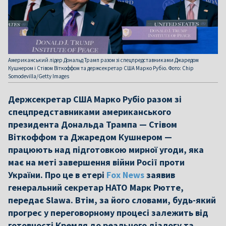
Американський лідер Дональд Трамп разом зі спецпредставниками Джаредом
Кушнером і Стівом Віткоффом та держсекретар США Марко Рубіо. Фото: Chip
Somodevilla/Getty Images
Держсекретар США Марко Рубіо разом зі
спецпредставниками американського
президента Дональда Трампа — Стівом
Віткоффом та Джаредом Кушнером —
працюють над підготовкою мирної угоди, яка
має на меті завершення війни Росії проти
України. Про це в етері
Fox News
заявив
генеральний секретар НАТО Марк Рютте,
передає Slawa. Втім, за його словами, будь-який
прогрес у переговорному процесі залежить від
готовності Кремля до реального діалогу та