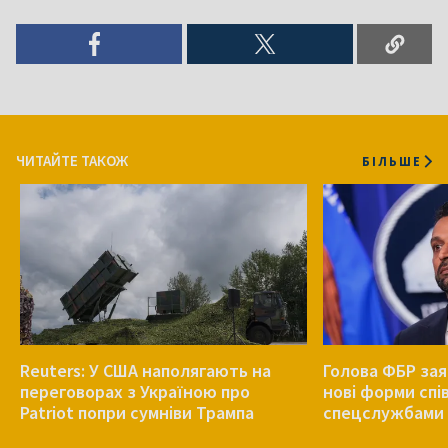
ЧИТАЙТЕ ТАКОЖ
БІЛЬШЕ
Reuters: У США наполягають на
Голова ФБР зая
переговорах з Україною про
нові форми спів
Patriot попри сумніви Трампа
спецслужбами 