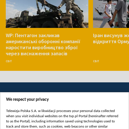
WP: Пентагон закликав
Іран висунув ж
американські оборонні компанії
відкриття Орм
наростити виробництво зброї
через виснаження запасів
СВІТ
СВІТ
We respect your privacy
Telewizja Polska S.A. w likwidacji processes your personal data collected
when you visit individual websites on the tvp.pl Portal (hereinafter referred
to as the Portal), including information saved using technologies used to
Категорії
track and store them, such as cookies, web beacons or other similar