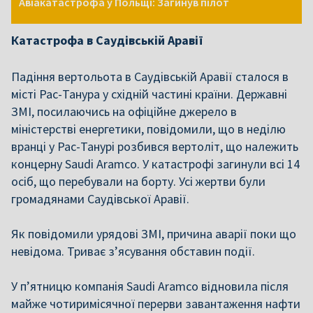
Авіакатастрофа у Польщі: Загинув пілот
Катастрофа в Саудівській Аравії
Падіння вертольота в Саудівській Аравії сталося в
місті Рас-Танура у східній частині країни. Державні
ЗМІ, посилаючись на офіційне джерело в
міністерстві енергетики, повідомили, що в неділю
вранці у Рас-Танурі розбився вертоліт, що належить
концерну Saudi Aramco. У катастрофі загинули всі 14
осіб, що перебували на борту. Усі жертви були
громадянами Саудівської Аравії.
Як повідомили урядові ЗМІ, причина аварії поки що
невідома. Триває з’ясування обставин події.
У п’ятницю компанія Saudi Aramco відновила після
майже чотиримісячної перерви завантаження нафти