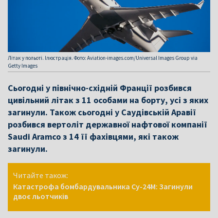
Літак у польоті. Ілюстрація. Фото: Аviation-images.com/Universal Images Group via
Getty Images
Сьогодні у північно-східній Франції розбився
цивільний літак з 11 особами на борту, усі з яких
загинули. Також сьогодні у Саудівській Аравії
розбився вертоліт державної нафтової компанії
Saudi Aramco з 14 її фахівцями, які також
загинули.
Читайте також:
Катастрофа бомбардувальника Су-24М: Загинули
двоє льотчиків