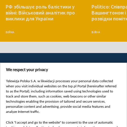
РФ збільшує роль балістики у
Politico: Співп
війні: Військовий аналітик про
Вашингтоном і 
виклики для України
розвідки поміт
ВІЙНА
ВІЙНА
We respect your privacy
Telewizja Polska S.A. w likwidacji processes your personal data collected
when you visit individual websites on the tvp.pl Portal (hereinafter referred
to as the Portal), including information saved using technologies used to
Категорії
track and store them, such as cookies, web beacons or other similar
technologies enabling the provision of tailored and secure services,
Новини
personalize content and advertising, provide social media features and
analyze Internet traffic.
Війна
Докладно
Click "I accept and go to the website" to consent to the use of automatic