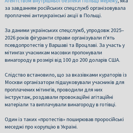
Агентством внутрішньої безпеки Польщі мережу
, яка
за завданням російських спецслужб організовувала
проплачені антиукраїнські акції в Польщі.
За даними українських спецслужб, упродовж 2025–
2026 років фігуранти справи організували п'ять
псевдопротестів у Варшаві та Вроцлаві. За участь у
мітингах учасникам масовки пропонували
винагороду в розмірі від 100 до 200 доларів США.
Слідство встановило, що за вказівками кураторів із
Москви організатори підшуковували учасників для
проплачених мітингів, проводили для них
інструктаж, роздавали провокаційні агітаційні
матеріали та виплачували винагороду в готівці.
Один із таких «протестів» поширював проросійські
меседжі про корупцію в Україні.