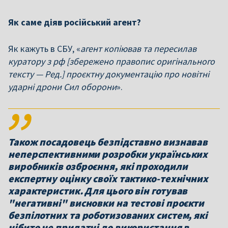
Як саме діяв російський агент?
Як кажуть в СБУ, «
агент копіював та пересилав
куратору з рф [збережено правопис оригінального
тексту — Ред.] проєктну документацію про новітні
ударні дрони Сил оборони
».
Також посадовець безпідставно визнавав
неперспективними розробки українських
виробників озброєння, які проходили
експертну оцінку своїх тактико-технічних
характеристик. Для цього він готував
"негативні" висновки на тестові проєкти
безпілотних та роботизованих систем, які
нібито не придатні до використання в