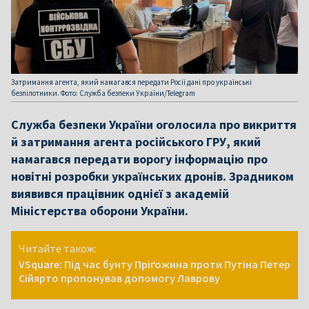
Затримання агента, який намагався передати Росії дані про українські
безпілотники. Фото: Служба безпеки України/Telegram
Служба безпеки України оголосила про викриття
й затримання агента російського ГРУ, який
намагався передати ворогу інформацію про
новітні розробки українських дронів. Зрадником
виявився працівник однієї з академій
Міністерства оборони України.
Читайте також:
VSquare: Під час бунту Пріґожина проти Путіна Петер
Сійярто пропонував допомогу Лаврову